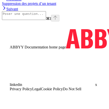
Suppression des projets d’un tenant
Suivant
⌘
I
ABBYY Documentation
home page
linkedin
x
Privacy Policy
Legal
Cookie Policy
Do Not Sell