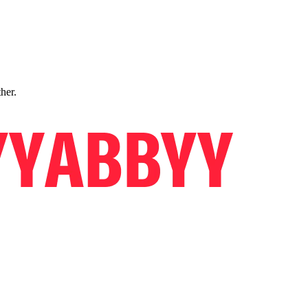
ther.