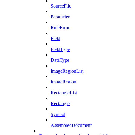
SourceFile
Parameter
RuleError
Field
FieldType
DataType
ImageRegionList
ImageRegion
RectangleList
Rectangle
Symbol
AssembledDocument