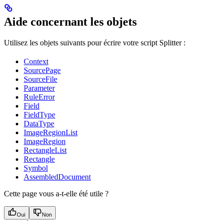
Aide concernant les objets
Utilisez les objets suivants pour écrire votre script Splitter :
Context
SourcePage
SourceFile
Parameter
RuleError
Field
FieldType
DataType
ImageRegionList
ImageRegion
RectangleList
Rectangle
Symbol
AssembledDocument
Cette page vous a-t-elle été utile ?
Oui
Non