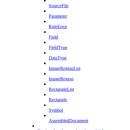
SourceFile
Parameter
RuleError
Field
FieldType
DataType
ImageRegionList
ImageRegion
RectangleList
Rectangle
Symbol
AssembledDocument