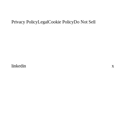
Privacy Policy
Legal
Cookie Policy
Do Not Sell
linkedin
x