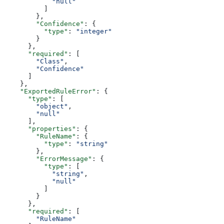
            "null"
          ]
        },
        "Confidence"
: {
          "type"
: 
"integer"
        }
      },
      "required"
: [
        "Class"
,
        "Confidence"
      ]
    },
    "ExportedRuleError"
: {
      "type"
: [
        "object"
,
        "null"
      ],
      "properties"
: {
        "RuleName"
: {
          "type"
: 
"string"
        },
        "ErrorMessage"
: {
          "type"
: [
            "string"
,
            "null"
          ]
        }
      },
      "required"
: [
        "RuleName"