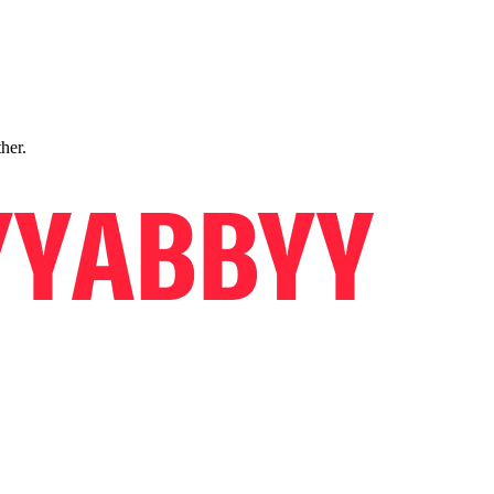
ther.