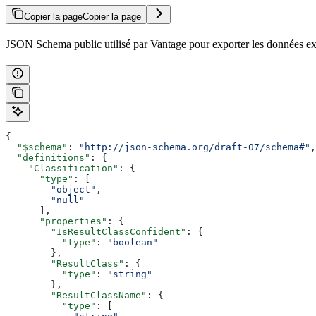
Copier la page
Copier la page
JSON Schema public utilisé par Vantage pour exporter les données extr
{
  "$schema"
: 
"http://json-schema.org/draft-07/schema#"
,
  "definitions"
: {
    "Classification"
: {
      "type"
: [
        "object"
,
        "null"
      ],
      "properties"
: {
        "IsResultClassConfident"
: {
          "type"
: 
"boolean"
        },
        "ResultClass"
: {
          "type"
: 
"string"
        },
        "ResultClassName"
: {
          "type"
: [