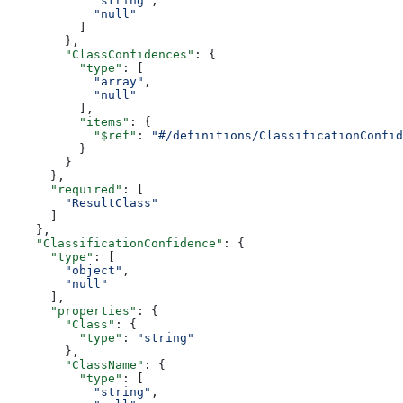
            "string"
,
            "null"
          ]
        },
        "ClassConfidences"
: {
          "type"
: [
            "array"
,
            "null"
          ],
          "items"
: {
            "$ref"
: 
"#/definitions/ClassificationConfid
          }
        }
      },
      "required"
: [
        "ResultClass"
      ]
    },
    "ClassificationConfidence"
: {
      "type"
: [
        "object"
,
        "null"
      ],
      "properties"
: {
        "Class"
: {
          "type"
: 
"string"
        },
        "ClassName"
: {
          "type"
: [
            "string"
,