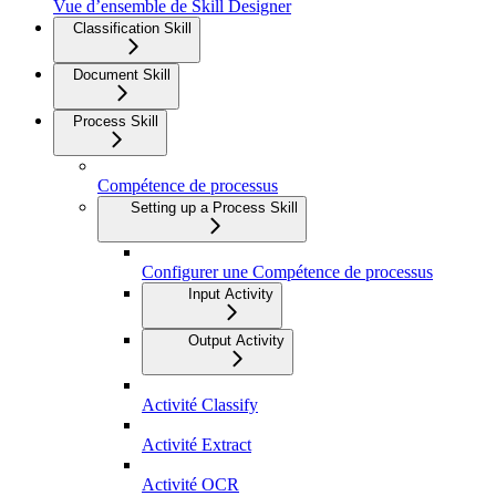
Vue d’ensemble de Skill Designer
Classification Skill
Document Skill
Process Skill
Compétence de processus
Setting up a Process Skill
Configurer une Compétence de processus
Input Activity
Output Activity
Activité Classify
Activité Extract
Activité OCR