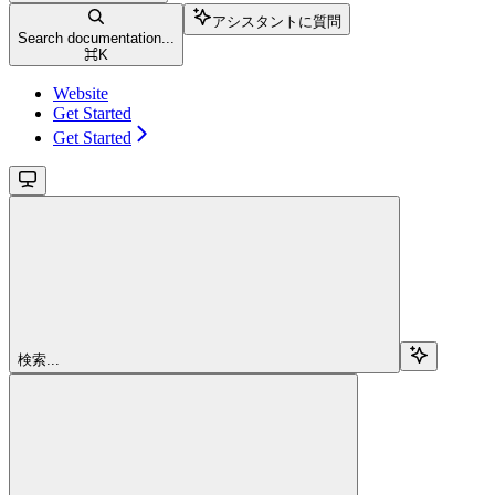
アシスタントに質問
Search documentation...
⌘
K
Website
Get Started
Get Started
検索...