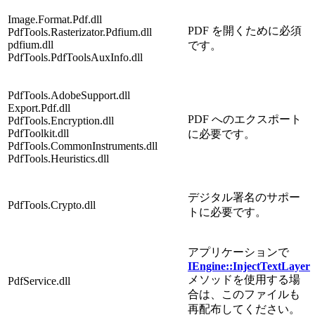
Image.Format.Pdf.dll
PDF を開くために必須
PdfTools.Rasterizator.Pdfium.dll
pdfium.dll
です。
PdfTools.PdfToolsAuxInfo.dll
PdfTools.AdobeSupport.dll
Export.Pdf.dll
PDF へのエクスポート
PdfTools.Encryption.dll
PdfToolkit.dll
に必要です。
PdfTools.CommonInstruments.dll
PdfTools.Heuristics.dll
デジタル署名のサポー
PdfTools.Crypto.dll
トに必要です。
アプリケーションで
IEngine::InjectTextLayer
メソッドを使用する場
PdfService.dll
合は、このファイルも
再配布してください。