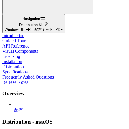
Navigation
Distribution Kit
Windows 用 FRE 配布キット: PDF
Introduction
Guided Tour
API Reference
Visual Components
Licensing
Installation
Distribution
Specifications
Frequently Asked Questions
Release Notes
Overview
配布
Distribution - macOS