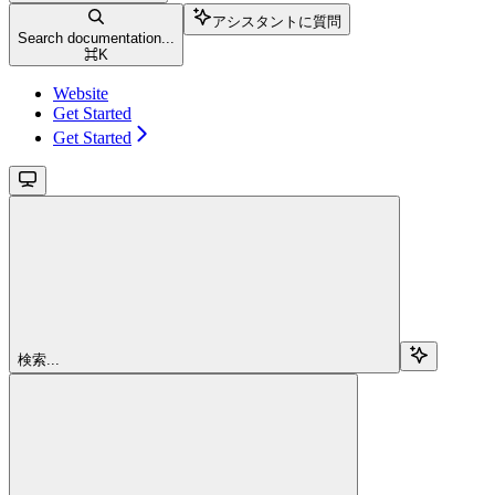
アシスタントに質問
Search documentation...
⌘
K
Website
Get Started
Get Started
検索...