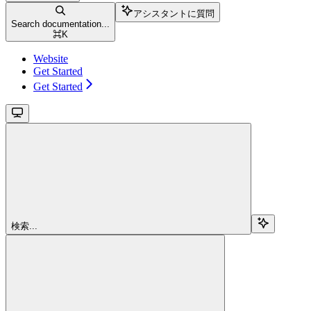
アシスタントに質問
Search documentation...
⌘
K
Website
Get Started
Get Started
検索...