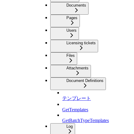
Documents
Pages
Users
Licensing tickets
Files
Attachments
Document Definitions
テンプレート
GetTemplates
GetBatchTypeTemplates
Log