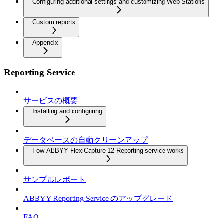
Configuring additional settings and customizing Web Stations
Custom reports
Appendix
Reporting Service
サービスの概要
Installing and configuring
データベースの自動クリーンアップ
How ABBYY FlexiCapture 12 Reporting service works
サンプルレポート
ABBYY Reporting Service のアップグレード
FAQ