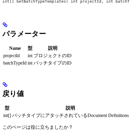
int[] GetBatchTypeTemplates( int projectId, int batchTy
パラメーター
Name
型
説明
projectId
int
プロジェクトのID
batchTypeId
int
バッチタイプのID
戻り値
型
説明
int[]
バッチタイプにアタッチされているDocument Definitions
このページは役に立ちましたか？