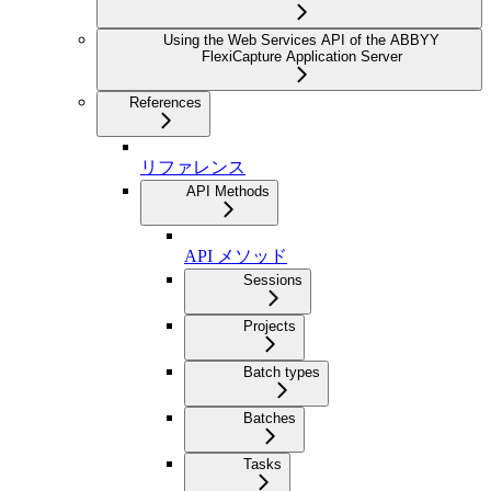
Using the Web Services API of the ABBYY
FlexiCapture Application Server
References
リファレンス
API Methods
API メソッド
Sessions
Projects
Batch types
Batches
Tasks