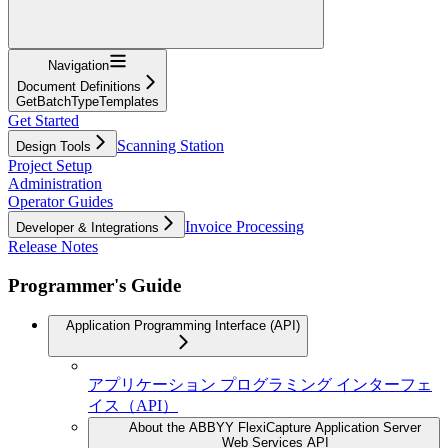
Navigation
Document Definitions
GetBatchTypeTemplates
Get Started
Scanning Station
Design Tools
Project Setup
Administration
Operator Guides
Invoice Processing
Developer & Integrations
Release Notes
Programmer's Guide
Application Programming Interface (API)
アプリケーション プログラミング インターフェ
イス（API）
About the ABBYY FlexiCapture Application Server
Web Services API