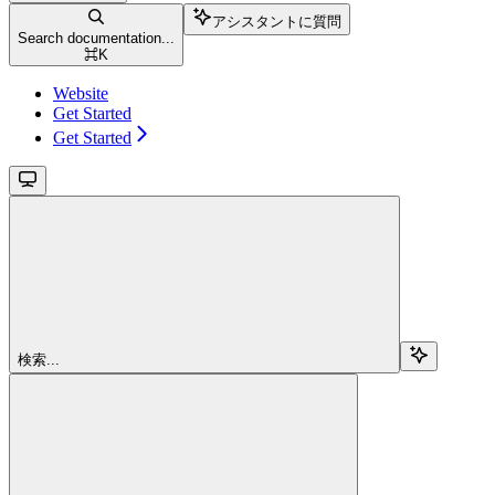
アシスタントに質問
Search documentation...
⌘
K
Website
Get Started
Get Started
検索...