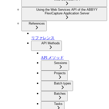
Using the Web Services API of the ABBYY
FlexiCapture Application Server
References
リファレンス
API Methods
API メソッド
Sessions
Projects
Batch types
Batches
Tasks