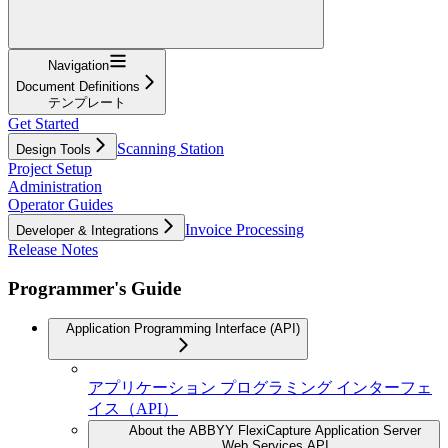
Navigation
Document Definitions
テンプレート
Get Started
Scanning Station
Design Tools
Project Setup
Administration
Operator Guides
Invoice Processing
Developer & Integrations
Release Notes
Programmer's Guide
Application Programming Interface (API)
アプリケーション プログラミング インターフェ
イス（API）
About the ABBYY FlexiCapture Application Server
Web Services API