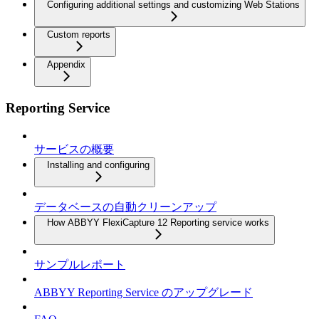
Configuring additional settings and customizing Web Stations
Custom reports
Appendix
Reporting Service
サービスの概要
Installing and configuring
データベースの自動クリーンアップ
How ABBYY FlexiCapture 12 Reporting service works
サンプルレポート
ABBYY Reporting Service のアップグレード