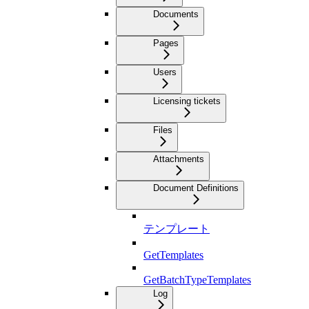
Documents
Pages
Users
Licensing tickets
Files
Attachments
Document Definitions
テンプレート
GetTemplates
GetBatchTypeTemplates
Log