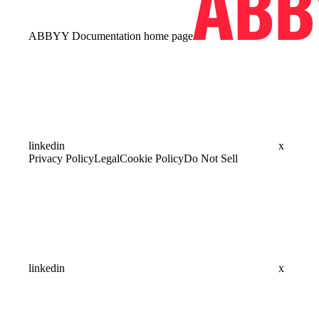
ABBYY Documentation
home page
linkedin
x
Privacy Policy
Legal
Cookie Policy
Do Not Sell
linkedin
x