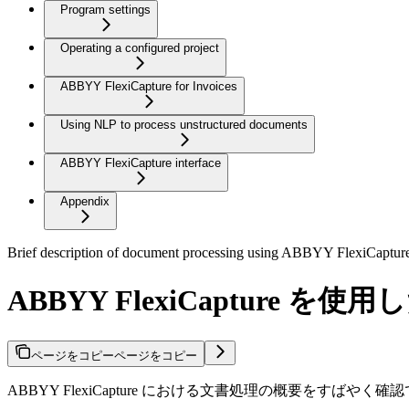
Program settings
Operating a configured project
ABBYY FlexiCapture for Invoices
Using NLP to process unstructured documents
ABBYY FlexiCapture interface
Appendix
Brief description of document processing using ABBYY FlexiCaptur
ABBYY FlexiCapture 
ページをコピー
ページをコピー
ABBYY FlexiCapture における文書処理の概要を