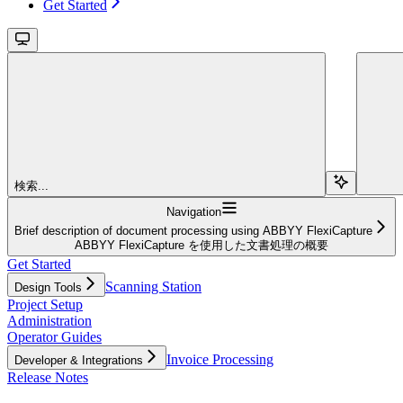
Get Started
検索...
Navigation
Brief description of document processing using ABBYY FlexiCapture
ABBYY FlexiCapture を使用した文書処理の概要
Get Started
Scanning Station
Design Tools
Project Setup
Administration
Operator Guides
Invoice Processing
Developer & Integrations
Release Notes