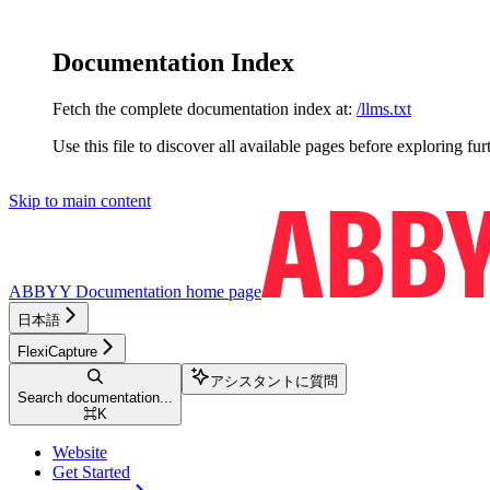
Documentation Index
Fetch the complete documentation index at:
/llms.txt
Use this file to discover all available pages before exploring fur
Skip to main content
ABBYY Documentation
home page
日本語
FlexiCapture
アシスタントに質問
Search documentation...
⌘
K
Website
Get Started