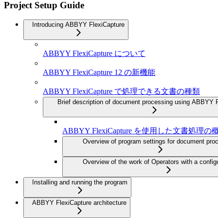
Project Setup Guide
Introducing ABBYY FlexiCapture
ABBYY FlexiCapture について
ABBYY FlexiCapture 12 の新機能
ABBYY FlexiCapture で処理できる文書の種類
Brief description of document processing using ABBYY 
ABBYY FlexiCapture を使用した文書処理の
Overview of program settings for document pro
Overview of the work of Operators with a confi
Installing and running the program
ABBYY FlexiCapture architecture