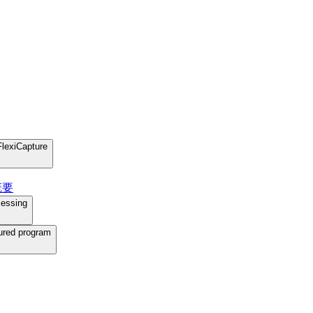
FlexiCapture
概要
cessing
gured program