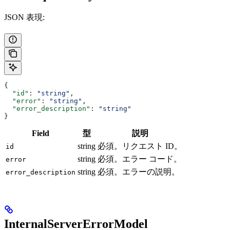
JSON 表現:
{
  "id"
: 
"string"
,
  "error"
: 
"string"
,
  "error_description"
: 
"string"
}
Field
型
説明
string
必須。リクエスト ID。
id
string
必須。エラー コード。
error
string
必須。エラーの説明。
error_description
InternalServerErrorModel