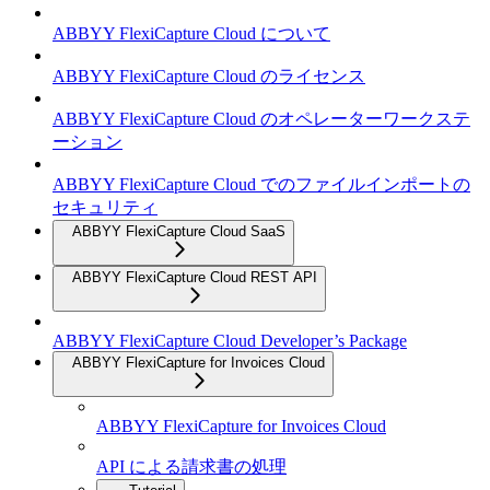
ABBYY FlexiCapture Cloud について
ABBYY FlexiCapture Cloud のライセンス
ABBYY FlexiCapture Cloud のオペレーターワークステ
ーション
ABBYY FlexiCapture Cloud でのファイルインポートの
セキュリティ
ABBYY FlexiCapture Cloud SaaS
ABBYY FlexiCapture Cloud REST API
ABBYY FlexiCapture Cloud Developer’s Package
ABBYY FlexiCapture for Invoices Cloud
ABBYY FlexiCapture for Invoices Cloud
API による請求書の処理