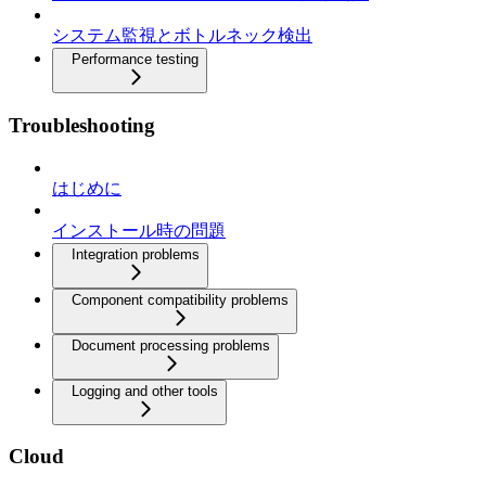
システム監視とボトルネック検出
Performance testing
Troubleshooting
はじめに
インストール時の問題
Integration problems
Component compatibility problems
Document processing problems
Logging and other tools
Cloud