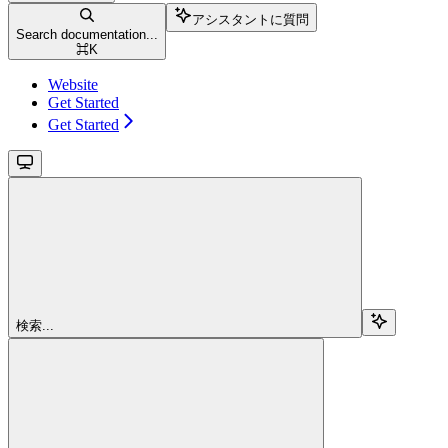
アシスタントに質問
Search documentation...
⌘
K
Website
Get Started
Get Started
検索...