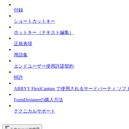
付録
ショートカットキー
ホットキー（テキスト編集）
正規表現
用語集
エンドユーザー使用許諾契約
特許
ABBYY FlexiCapture で使用されるサードパーテ
FormDesignerの購入方法
テクニカルサポート