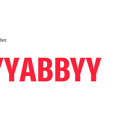
ther.