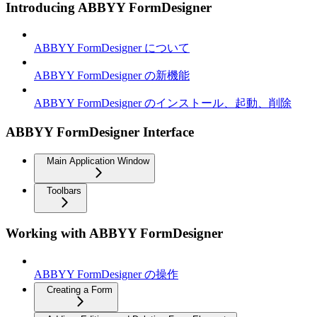
Introducing ABBYY FormDesigner
ABBYY FormDesigner について
ABBYY FormDesigner の新機能
ABBYY FormDesigner のインストール、起動、削除
ABBYY FormDesigner Interface
Main Application Window
Toolbars
Working with ABBYY FormDesigner
ABBYY FormDesigner の操作
Creating a Form