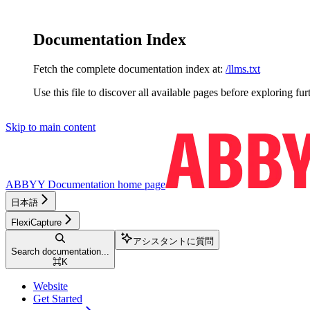
Documentation Index
Fetch the complete documentation index at:
/llms.txt
Use this file to discover all available pages before exploring fur
Skip to main content
ABBYY Documentation
home page
日本語
FlexiCapture
アシスタントに質問
Search documentation...
⌘
K
Website
Get Started