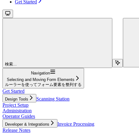
Get Started
検索...
Navigation
Selecting and Moving Form Elements
ルーラーを使ってフォーム要素を整列する
Get Started
Scanning Station
Design Tools
Project Setup
Administration
Operator Guides
Invoice Processing
Developer & Integrations
Release Notes