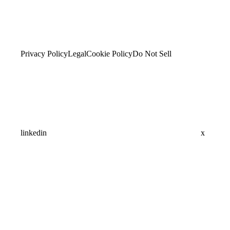
Privacy Policy
Legal
Cookie Policy
Do Not Sell
linkedin
x