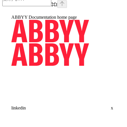
⌘
I
ABBYY Documentation
home page
linkedin
x