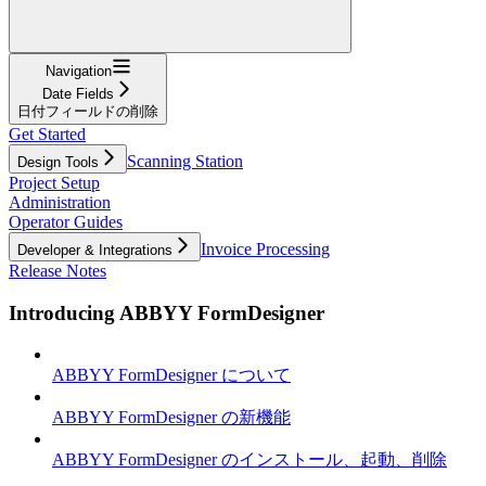
Navigation
Date Fields
日付フィールドの削除
Get Started
Scanning Station
Design Tools
Project Setup
Administration
Operator Guides
Invoice Processing
Developer & Integrations
Release Notes
Introducing ABBYY FormDesigner
ABBYY FormDesigner について
ABBYY FormDesigner の新機能
ABBYY FormDesigner のインストール、起動、削除