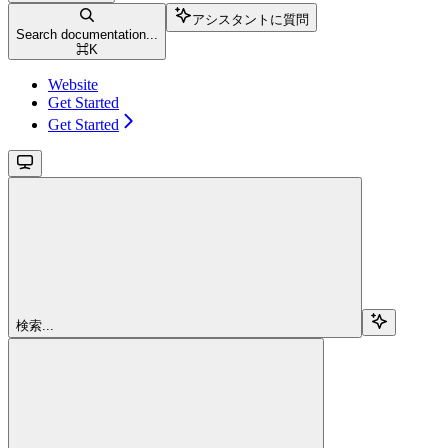
アシスタントに質問
Search documentation...
⌘
K
Website
Get Started
Get Started
検索...