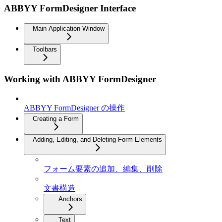
ABBYY FormDesigner Interface
Main Application Window
Toolbars
Working with ABBYY FormDesigner
ABBYY FormDesigner の操作
Creating a Form
Adding, Editing, and Deleting Form Elements
フォーム要素の追加、編集、削除
文書構造
Anchors
Text