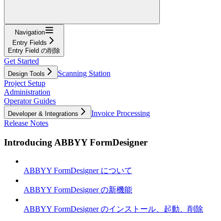
Navigation
Entry Fields
Entry Field の削除
Get Started
Scanning Station
Design Tools
Project Setup
Administration
Operator Guides
Invoice Processing
Developer & Integrations
Release Notes
Introducing ABBYY FormDesigner
ABBYY FormDesigner について
ABBYY FormDesigner の新機能
ABBYY FormDesigner のインストール、起動、削除