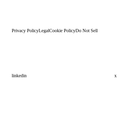
Privacy Policy
Legal
Cookie Policy
Do Not Sell
linkedin
x