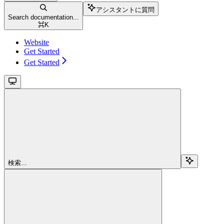
アシスタントに質問
Search documentation...
⌘
K
Website
Get Started
Get Started
検索...