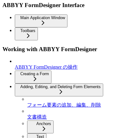
ABBYY FormDesigner Interface
Main Application Window
Toolbars
Working with ABBYY FormDesigner
ABBYY FormDesigner の操作
Creating a Form
Adding, Editing, and Deleting Form Elements
フォーム要素の追加、編集、削除
文書構造
Anchors
Text