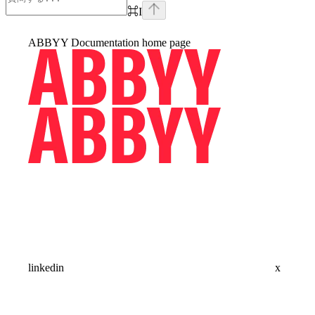
⌘
I
ABBYY Documentation
home page
linkedin
x