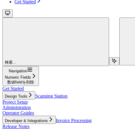
Get Started
検索...
Navigation
Numeric Fields
数値fieldを削除
Get Started
Scanning Station
Design Tools
Project Setup
Administration
Operator Guides
Invoice Processing
Developer & Integrations
Release Notes