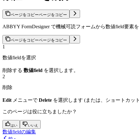
ページをコピー
ページをコピー
ABBYY FormDesigner で機械可読フォームから数値fi
ページをコピー
ページをコピー
1
数値fieldを選択
削除する
数値field
を選択します。
2
削除
Edit
メニューで
Delete
を選択します (または、ショートカッ
このページは役に立ちましたか？
はい
いいえ
数値fieldの編集