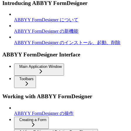
Introducing ABBYY FormDesigner
ABBYY FormDesigner について
ABBYY FormDesigner の新機能
ABBYY FormDesigner のインストール、起動、削除
ABBYY FormDesigner Interface
Main Application Window
Toolbars
Working with ABBYY FormDesigner
ABBYY FormDesigner の操作
Creating a Form