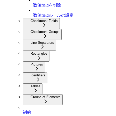
数値fieldを削除
数値fieldルールの設定
Checkmark Fields
Checkmark Groups
Line Separators
Rectangles
Pictures
Identifiers
Tables
Groups of Elements
制約