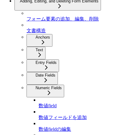
Adding, Editing, and Deleting Form Elements
フォーム要素の追加、編集、削除
文書構造
Anchors
Text
Entry Fields
Date Fields
Numeric Fields
数値field
数値フィールドを追加
数値fieldの編集