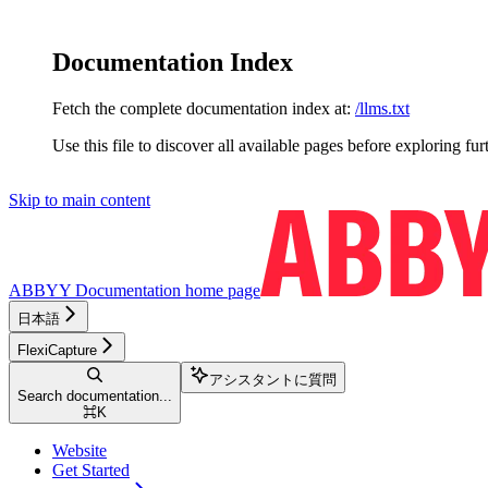
Documentation Index
Fetch the complete documentation index at:
/llms.txt
Use this file to discover all available pages before exploring fur
Skip to main content
ABBYY Documentation
home page
日本語
FlexiCapture
アシスタントに質問
Search documentation...
⌘
K
Website
Get Started