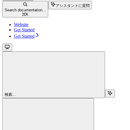
アシスタントに質問
Search documentation...
⌘
K
Website
Get Started
Get Started
検索...