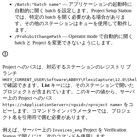
— アプリケーションの起動時に
/Batch:"batch name"
自動的に開く batch を設定します。Project Setup Station
では、特定の batch を開く必要がある場合がありま
す。その他のステーションはキューを使用して動作し
ます。
— Operator mode で自動的に開く
/ProhibitChangePath
batch と Project を変更できないようにします。
Project へのパスは、対応するステーションのレジストリ ブ
ランチ
HKEY_CURRENT_USER\Software\ABBYY\FlexiCapture\12.0\Shel
で確認できます。
List
キーには、そのステーションで開いた
プロジェクトが含まれています。このキーの値から、サーバ
ー上の Project へのパス
をコ
https://<ApplicationServer>/<guid>/<project name>
ピーします。コマンドライン パラメーターでは、プロジェ
クト名を引用符で囲む必要があります。
例えば、サーバー上の
Project を Verification
Invoices_eng
Station で開くには、次のコマンドを使用します。