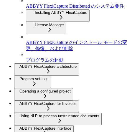
ABBYY FlexiCapture Distributed のシステム要件
Installing ABBYY FlexiCapture
License Manager
ABBYY FlexiCapture のインストール モードの変
更、修復、および削除
プログラムの起動
ABBYY FlexiCapture architecture
Program settings
Operating a configured project
ABBYY FlexiCapture for Invoices
Using NLP to process unstructured documents
ABBYY FlexiCapture interface