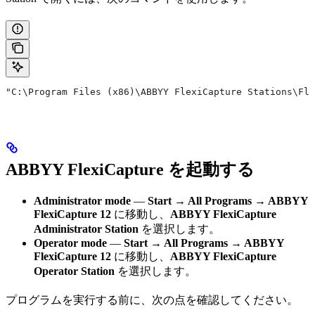
"C:\Program Files (x86)\ABBYY FlexiCapture Stations\Fle
ABBYY FlexiCapture を起動する
Administrator mode
—
Start → All Programs → ABBYY
FlexiCapture 12
に移動し、
ABBYY FlexiCapture
Administrator Station
を選択します。
Operator mode
—
Start → All Programs → ABBYY
FlexiCapture 12
に移動し、
ABBYY FlexiCapture
Operator Station
を選択します。
プログラムを実行する前に、次の点を確認してください。