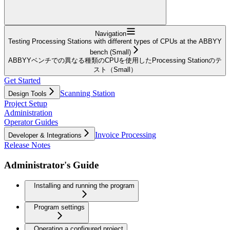
Navigation
Testing Processing Stations with different types of CPUs at the ABBYY
bench (Small)
ABBYYベンチでの異なる種類のCPUを使用したProcessing Stationのテ
スト（Small）
Get Started
Scanning Station
Design Tools
Project Setup
Administration
Operator Guides
Invoice Processing
Developer & Integrations
Release Notes
Administrator's Guide
Installing and running the program
Program settings
Operating a configured project