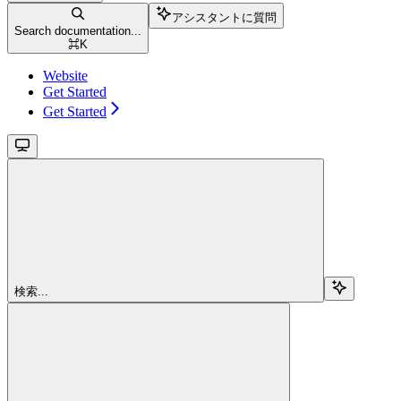
アシスタントに質問
Search documentation...
⌘
K
Website
Get Started
Get Started
検索...