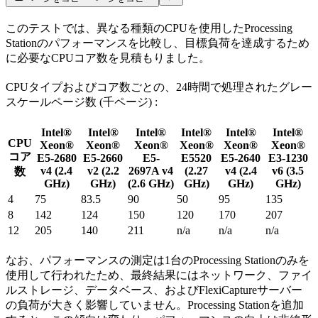
このテストでは、異なる種類のCPUを使用したProcessing
Stationのパフォーマンスを比較し、目標負荷を達成するため
に必要なCPUコア数を見積もりました。
CPUタイプおよびコア数ごとの、24時間で処理されたグレー
スケールページ数 (千ページ) :
Intel®
Intel®
Intel®
Intel®
Intel®
Intel®
CPU
Xeon®
Xeon®
Xeon®
Xeon®
Xeon®
Xeon®
コア
E5-2680
E5-2660
E5-
E5520
E5-2640
E3-1230
v4 (2.4
v2 (2.2
2697A v4
(2.27
v4 (2.4
v6 (3.5
数
GHz)
GHz)
(2.6 GHz)
GHz)
GHz)
GHz)
4
75
83.5
90
50
95
135
8
142
124
150
120
170
207
12
205
140
211
n/a
n/a
n/a
なお、パフォーマンスの測定は1台のProcessing Stationのみを
使用して行われたため、最終結果にはネットワーク、ファイ
ルストレージ、データベース、およびFlexiCaptureサーバー
の負荷が大きく影響していません。Processing Stationを追加