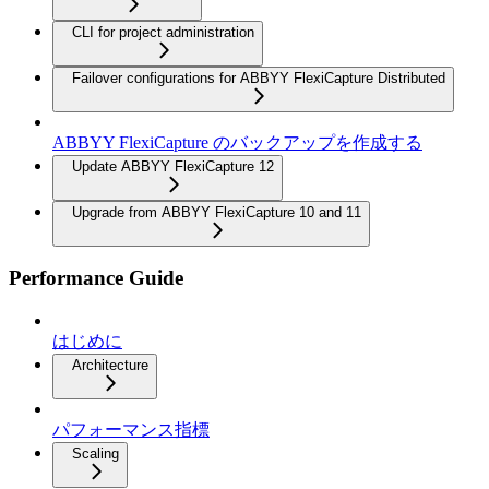
CLI for project administration
Failover configurations for ABBYY FlexiCapture Distributed
ABBYY FlexiCapture のバックアップを作成する
Update ABBYY FlexiCapture 12
Upgrade from ABBYY FlexiCapture 10 and 11
Performance Guide
はじめに
Architecture
パフォーマンス指標
Scaling