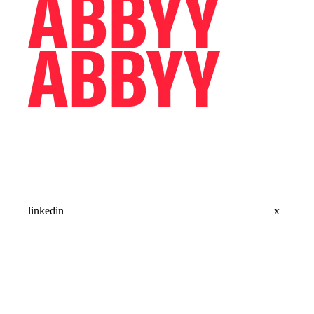
linkedin
x