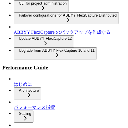
CLI for project administration
Failover configurations for ABBYY FlexiCapture Distributed
ABBYY FlexiCapture のバックアップを作成する
Update ABBYY FlexiCapture 12
Upgrade from ABBYY FlexiCapture 10 and 11
Performance Guide
はじめに
Architecture
パフォーマンス指標
Scaling