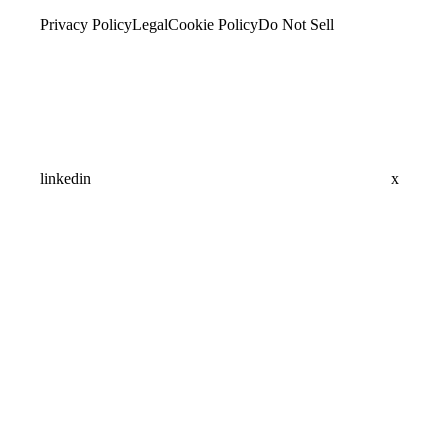
Privacy Policy
Legal
Cookie Policy
Do Not Sell
linkedin
x
Assistant