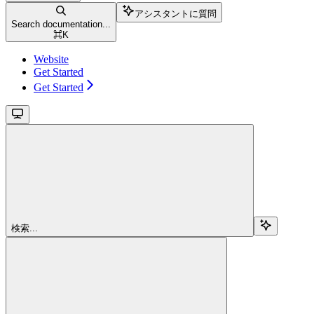
アシスタントに質問
Search documentation...
⌘
K
Website
Get Started
Get Started
検索...