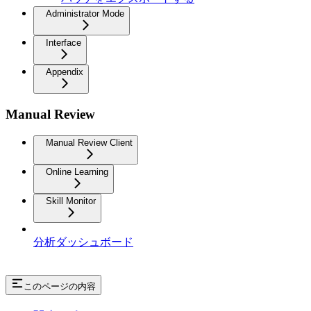
Administrator Mode
Interface
Appendix
Manual Review
Manual Review Client
Online Learning
Skill Monitor
分析ダッシュボード
このページの内容