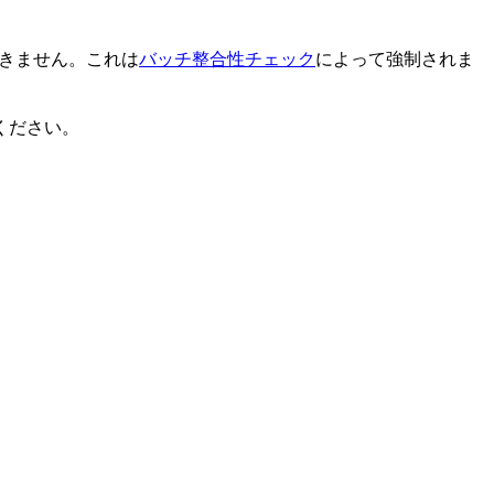
できません。これは
バッチ整合性チェック
によって強制されま
ください。