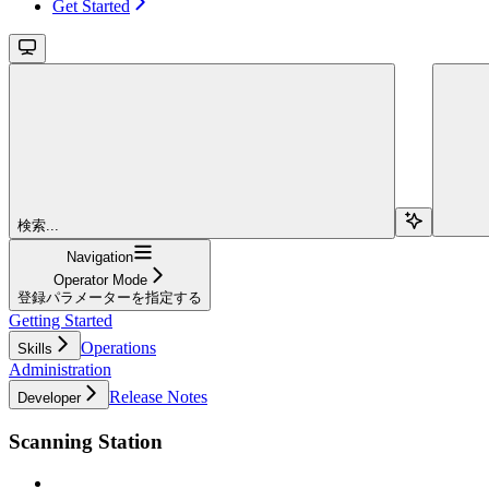
Get Started
検索...
Navigation
Operator Mode
登録パラメーターを指定する
Getting Started
Operations
Skills
Administration
Release Notes
Developer
Scanning Station