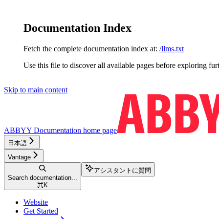
Documentation Index
Fetch the complete documentation index at:
/llms.txt
Use this file to discover all available pages before exploring fur
Skip to main content
ABBYY Documentation
home page
日本語
Vantage
アシスタントに質問
Search documentation...
⌘
K
Website
Get Started