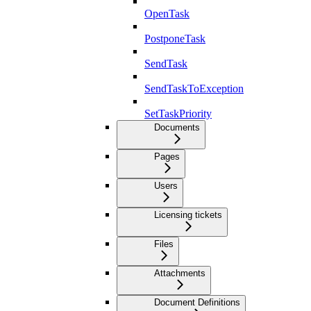
OpenTask
PostponeTask
SendTask
SendTaskToException
SetTaskPriority
Documents
Pages
Users
Licensing tickets
Files
Attachments
Document Definitions