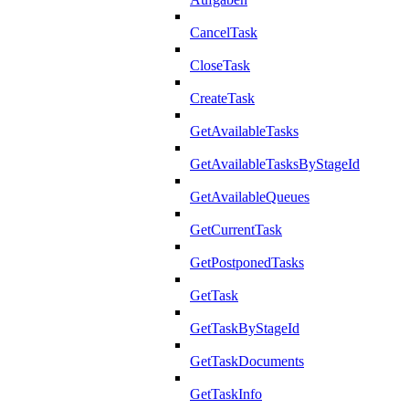
CancelTask
CloseTask
CreateTask
GetAvailableTasks
GetAvailableTasksByStageId
GetAvailableQueues
GetCurrentTask
GetPostponedTasks
GetTask
GetTaskByStageId
GetTaskDocuments
GetTaskInfo