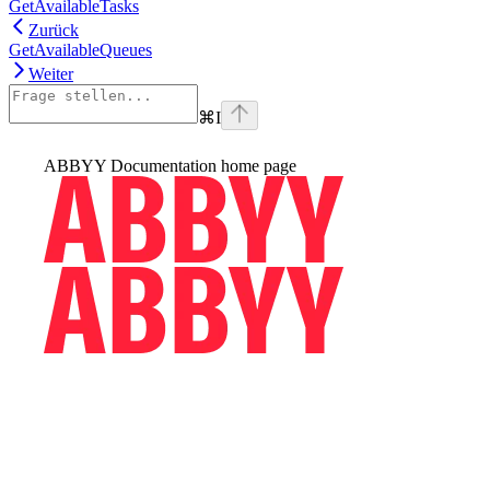
GetAvailableTasks
Zurück
GetAvailableQueues
Weiter
⌘
I
ABBYY Documentation
home page