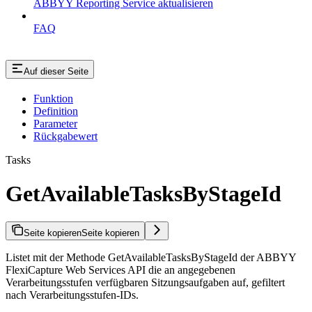
ABBYY Reporting Service aktualisieren
FAQ
Auf dieser Seite
Funktion
Definition
Parameter
Rückgabewert
Tasks
GetAvailableTasksByStageId
Seite kopieren
Seite kopieren
Listet mit der Methode GetAvailableTasksByStageId der ABBYY
FlexiCapture Web Services API die an angegebenen
Verarbeitungsstufen verfügbaren Sitzungsaufgaben auf, gefiltert
nach Verarbeitungsstufen-IDs.