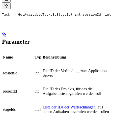
Task [] GetAvailableTasksByStageId( int sessionId, int 
Parameter
Name
Typ
Beschreibung
Die ID der Verbindung zum Application
sessionId
int
Server
Die ID des Projekts, für das die
projectId
int
Aufgabenliste abgerufen werden soll
Liste der IDs der Warteschlangen
, aus
stageIds
int[]
denen Aufgaben abgerufen werden sollen