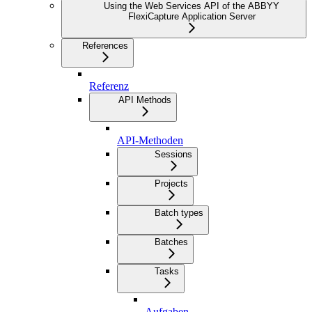
Using the Web Services API of the ABBYY
FlexiCapture Application Server
References
Referenz
API Methods
API-Methoden
Sessions
Projects
Batch types
Batches
Tasks
Aufgaben