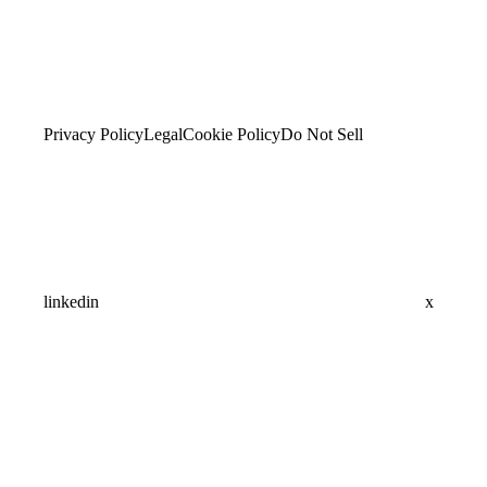
Privacy Policy
Legal
Cookie Policy
Do Not Sell
linkedin
x