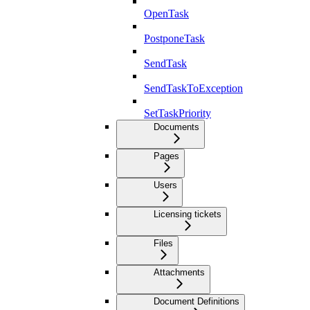
OpenTask
PostponeTask
SendTask
SendTaskToException
SetTaskPriority
Documents
Pages
Users
Licensing tickets
Files
Attachments
Document Definitions