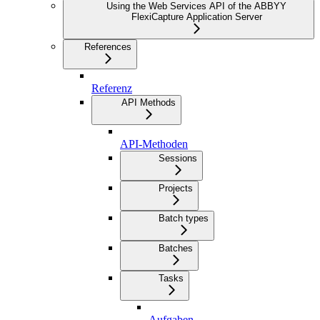
Using the Web Services API of the ABBYY
FlexiCapture Application Server
References
Referenz
API Methods
API-Methoden
Sessions
Projects
Batch types
Batches
Tasks
Aufgaben