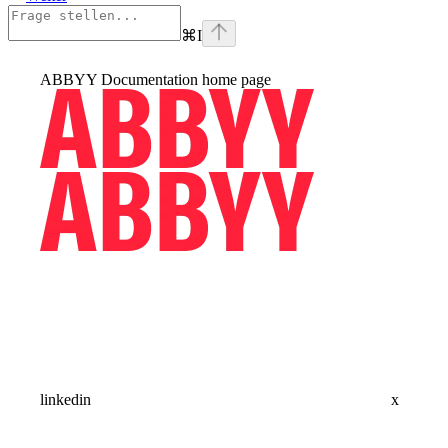
⌘
I
ABBYY Documentation
home page
linkedin
x