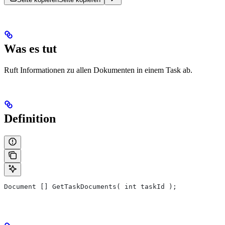
Was es tut
Ruft Informationen zu allen Dokumenten in einem Task ab.
Definition
Document [] GetTaskDocuments( int taskId );