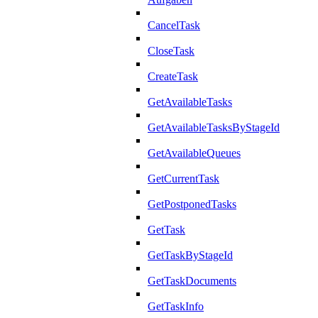
CancelTask
CloseTask
CreateTask
GetAvailableTasks
GetAvailableTasksByStageId
GetAvailableQueues
GetCurrentTask
GetPostponedTasks
GetTask
GetTaskByStageId
GetTaskDocuments
GetTaskInfo