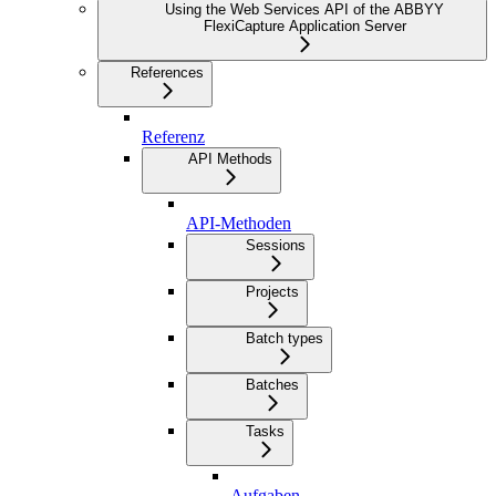
Using the Web Services API of the ABBYY
FlexiCapture Application Server
References
Referenz
API Methods
API-Methoden
Sessions
Projects
Batch types
Batches
Tasks
Aufgaben