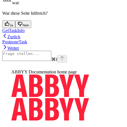
bool
war
War diese Seite hilfreich?
Ja
Nein
GetTaskInfo
Zurück
PostponeTask
Weiter
⌘
I
ABBYY Documentation
home page