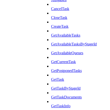
CancelTask
CloseTask
CreateTask
GetAvailableTasks
GetAvailableTasksByStageId
GetAvailableQueues
GetCurrentTask
GetPostponedTasks
GetTask
GetTaskByStageId
GetTaskDocuments
GetTaskInfo