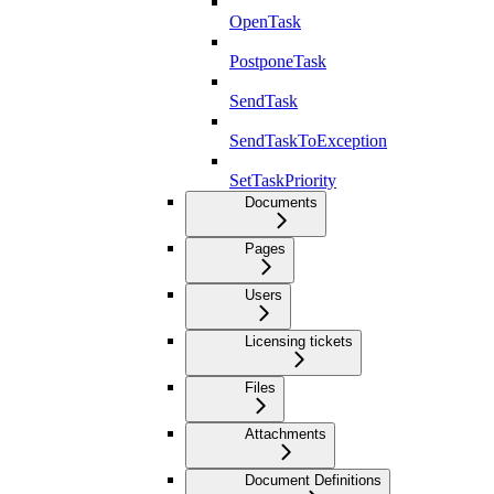
OpenTask
PostponeTask
SendTask
SendTaskToException
SetTaskPriority
Documents
Pages
Users
Licensing tickets
Files
Attachments
Document Definitions