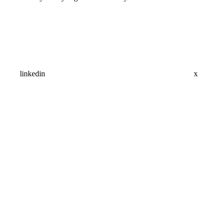
linkedin
x
Assistant
Responses