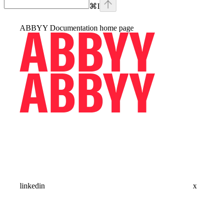
⌘
I
ABBYY Documentation
home page
linkedin
x