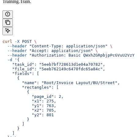
Training.Train.
curl
 -X
 POST
 \
  --header
 "Content-Type: application/json"
 \
  --header
 "Accept: application/json"
 \
  --header
 "Authorization: Basic QWxhZGRpbjpPcGVuU2VzYW
  -d
 '{
    "task_id": "5eeb7bf728613d1e04a70782",
    "file_id": "5eeb762149c6470fdc65a84c",
    "fields": [
      {
        "name": "Root/Invoice Layout/BU/Street",
        "rectangles": [
          {
            "page_id": 2,
            "x1": 275,
            "y1": 763,
            "x2": 705,
            "y2": 801
          }
        ]
      }
    ]