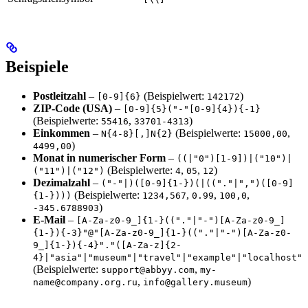
Beispiele
Postleitzahl
–
(Beispielwert:
)
[0-9]{6}
142172
ZIP-Code (USA)
–
[0-9]{5}("-"[0-9]{4}){-1}
(Beispielwerte:
,
)
55416
33701-4313
Einkommen
–
(Beispielwerte:
,
N{4-8}[,]N{2}
15000,00
)
4499,00
Monat in numerischer Form
–
((|"0")[1-9])|("10")|
(Beispielwerte:
,
,
)
("11")|("12")
4
05
12
Dezimalzahl
–
("-"|)([0-9]{1-})(|(("."|",")([0-9]
(Beispielwerte:
,
,
,
{1-})))
1234,567
0.99
100,0
)
-345.6788903
E-Mail
–
[A-Za-z0-9_]{1-}(("."|"-")[A-Za-z0-9_]
{1-}){-3}"@"[A-Za-z0-9_]{1-}(("."|"-")[A-Za-z0-
9_]{1-}){-4}"."([A-Za-z]{2-
4}|"asia"|"museum"|"travel"|"example"|"localhost"
(Beispielwerte:
,
support@abbyy.com
my-
,
)
name@company.org.ru
info@gallery.museum