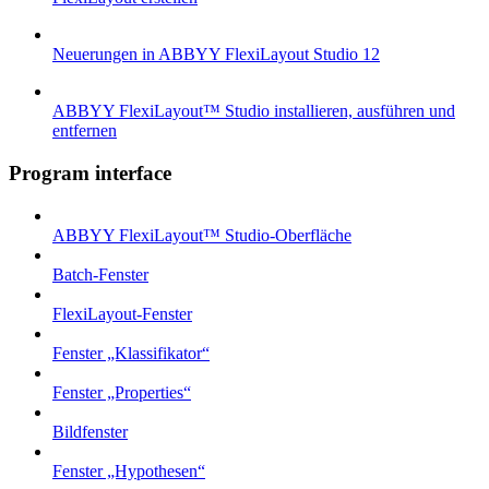
Neuerungen in ABBYY FlexiLayout Studio 12
ABBYY FlexiLayout™ Studio installieren, ausführen und
entfernen
Program interface
ABBYY FlexiLayout™ Studio-Oberfläche
Batch-Fenster
FlexiLayout-Fenster
Fenster „Klassifikator“
Fenster „Properties“
Bildfenster
Fenster „Hypothesen“