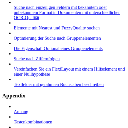
Suche nach einzeiligen Feldern mit bekanntem oder
unbekanntem Format in Dokumenten mit unterschiedlicher
OCR-Qualität
Elemente mit Nearest und FuzzyQuality suchen
Optimierung der Suche nach Gruppenelementen
Die Eigenschaft Optional eines Gruppenelements
Suche nach Ziffernfolgen
Vereinfachen Sie ein FlexiLayout mit einem Hilfselement und
einer Nullhypothese
Textfelder mit gerahmten Buchstaben beschreiben
Appendix
Anhang
Tastenkombinationen