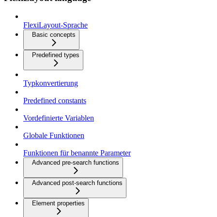
FlexiLayout-Sprache
Basic concepts
Predefined types
Typkonvertierung
Predefined constants
Vordefinierte Variablen
Globale Funktionen
Funktionen für benannte Parameter
Advanced pre-search functions
Advanced post-search functions
Element properties