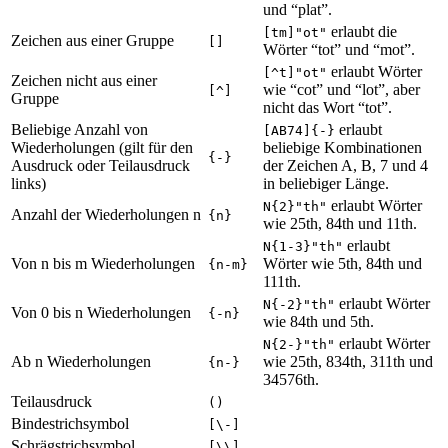
und “plat”.
erlaubt die
[tm]"ot"
Zeichen aus einer Gruppe
[]
Wörter “tot” und “mot”.
erlaubt Wörter
[^t]"ot"
Zeichen nicht aus einer
wie “cot” und “lot”, aber
[^]
Gruppe
nicht das Wort “tot”.
Beliebige Anzahl von
erlaubt
[AB74]{-}
Wiederholungen (gilt für den
beliebige Kombinationen
{-}
Ausdruck oder Teilausdruck
der Zeichen A, B, 7 und 4
links)
in beliebiger Länge.
erlaubt Wörter
N{2}"th"
Anzahl der Wiederholungen n
{n}
wie 25th, 84th und 11th.
erlaubt
N{1-3}"th"
Von n bis m Wiederholungen
Wörter wie 5th, 84th und
{n-m}
111th.
erlaubt Wörter
N{-2}"th"
Von 0 bis n Wiederholungen
{-n}
wie 84th und 5th.
erlaubt Wörter
N{2-}"th"
Ab n Wiederholungen
wie 25th, 834th, 311th und
{n-}
34576th.
Teilausdruck
()
Bindestrichsymbol
[\-]
Schrägstrichsymbol
[\\]