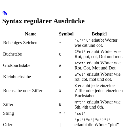
Syntax regulärer Ausdrücke
Name
Symbol
Beispiel
erlaubt Wörter
"c"*"t"
Beliebiges Zeichen
*
wie cat und cot.
erlaubt Wörter wie
C"ot"
Buchstabe
C
Rot, pot, cot, Dot und mot.
erlaubt Wörter wie
A"ot"
Großbuchstabe
A
Rot, Cot, Mot und Dot.
erlaubt Wörter wie
a"ot"
Kleinbuchstabe
a
rot, cot, mot und dot.
erlaubt jede einzelne
X
Buchstabe oder Ziffer
Ziffer oder jeden einzelnen
X
Buchstaben.
erlaubt Wörter wie
N"th"
Ziffer
N
5th, 4th und 6th.
String
" "
"cot"
"pl"("o"|"a")"t"
Oder
erlaubt die Wörter “plot”
|