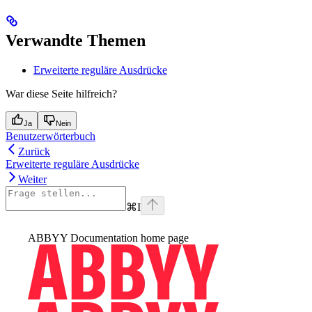
Verwandte Themen
Erweiterte reguläre Ausdrücke
War diese Seite hilfreich?
Ja
Nein
Benutzerwörterbuch
Zurück
Erweiterte reguläre Ausdrücke
Weiter
⌘
I
ABBYY Documentation
home page