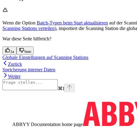
Wenn die Option
Batch-Typen beim Start aktualisieren
auf der Scannin
Scanning Stations verteilen
), importiert die Scanning Station die glob
War diese Seite hilfreich?
Ja
Nein
Globale Einstellungen auf Scanning Stations
Zurück
Speicherung interner Daten
Weiter
⌘
I
ABBYY Documentation
home page