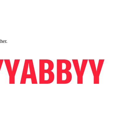
ther.