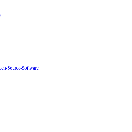
s
pen-Source-Software