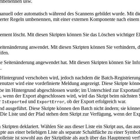
 umbenennen usw.
nuell oder automatisch während des Scannens gebildet wurde. Mit di
nierter Regeln umbenennen, mit einer externen Komponente nach eine
lement löscht. Mit diesen Skripten können Sie das Löschen wichtiger E
eitenänderung anwendet. Mit diesen Skripten können Sie verhindern, da
ifen.
e Seitenänderung angewendet hat. Mit diesen Skripten können Sie Info
.
 Hintergrund verschoben wird, jedoch nachdem die Batch-Registrierung
nutzer wird eine vordefinierte Meldung angezeigt. Diese Skripte könn
be im Hintergrund abgeschlossen wurde; im Unterschied zur Exportauf
wenn der Export abgeschlossen wird, wird das Skript beim nächsten St
r
und
, ob der Export erfolgreich war.
IsExported
ExportError
d ausgeführt. Diese Skripte können den Batch nicht ändern; sie könne
ie Liste und der Pfad stehen dem Skript zur Verfügung, wenn der Expor
Skripten deklariert. Wählen Sie aus dieser Liste ein Skript aus, das a
te aus einer beliebigen Liste als separate Schaltfläche zu einer Symbo
lleiste ist sowohl aus der Skriptliste als auch über das Hauptmenü verf