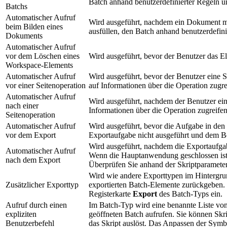
Batch anhand benutzerdefinierter Regeln
Batchs
Automatischer Aufruf
Wird ausgeführt, nachdem ein Dokument ma
beim Bilden eines
ausfüllen, den Batch anhand benutzerdefi
Dokuments
Automatischer Aufruf
vor dem Löschen eines
Wird ausgeführt, bevor der Benutzer das E
Workspace-Elements
Automatischer Aufruf
Wird ausgeführt, bevor der Benutzer eine S
vor einer Seitenoperation
auf Informationen über die Operation zugre
Automatischer Aufruf
Wird ausgeführt, nachdem der Benutzer ein
nach einer
Informationen über die Operation zugreifen
Seitenoperation
Automatischer Aufruf
Wird ausgeführt, bevor die Aufgabe in den
vor dem Export
Exportaufgabe nicht ausgeführt und dem Be
Wird ausgeführt, nachdem die Exportaufga
Automatischer Aufruf
Wenn die Hauptanwendung geschlossen ist, 
nach dem Export
Überprüfen Sie anhand der Skriptparamete
Wird wie andere Exporttypen im Hintergrun
Zusätzlicher Exporttyp
exportierten Batch-Elemente zurückgeben. D
Registerkarte
Export
des Batch-Typs ein.
Aufruf durch einen
Im Batch-Typ wird eine benannte Liste von 
expliziten
geöffneten Batch aufrufen. Sie können Skrip
Benutzerbefehl
das Skript auslöst. Das Anpassen der Symbo