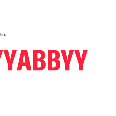
ther.