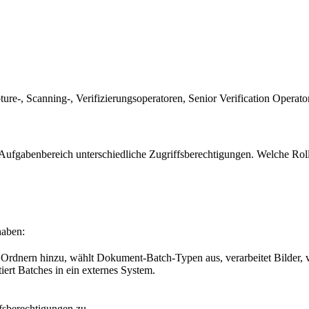
-, Scanning-, Verifizierungsoperatoren, Senior Verification Operato
fgabenbereich unterschiedliche Zugriffsberechtigungen. Welche Rolle
haben:
rdnern hinzu, wählt Dokument-Batch-Typen aus, verarbeitet Bilder, veri
rt Batches in ein externes System.
fsberechtigungen zu.