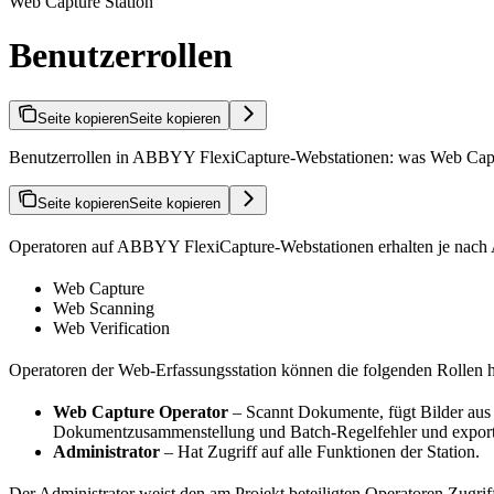
Web Capture Station
Benutzerrollen
Seite kopieren
Seite kopieren
Benutzerrollen in ABBYY FlexiCapture-Webstationen: was Web Capture
Seite kopieren
Seite kopieren
Operatoren auf ABBYY FlexiCapture-Webstationen erhalten je nach Au
Web Capture
Web Scanning
Web Verification
Operatoren der Web-Erfassungsstation können die folgenden Rollen 
Web Capture Operator
– Scannt Dokumente, fügt Bilder aus O
Dokumentzusammenstellung und Batch-Regelfehler und exportie
Administrator
– Hat Zugriff auf alle Funktionen der Station.
Der Administrator weist den am Projekt beteiligten Operatoren Zugrif