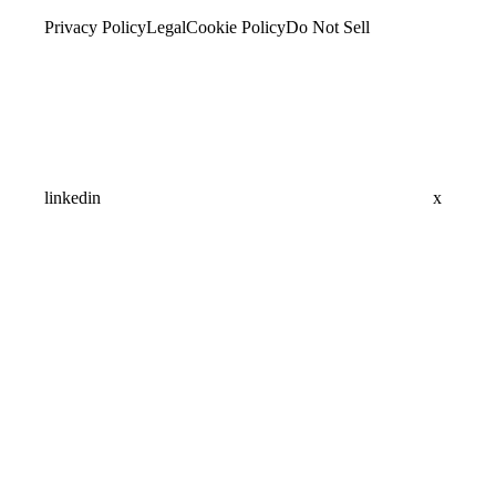
Privacy Policy
Legal
Cookie Policy
Do Not Sell
linkedin
x
Assistant