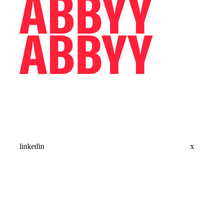
linkedin
x