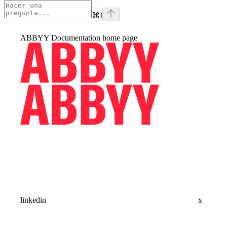
⌘
I
ABBYY Documentation
home page
linkedin
x