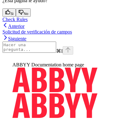
¿Esta página le ayudó?
Si
No
Check Rules
Anterior
Solicitud de verificación de campos
Siguiente
⌘
I
ABBYY Documentation
home page