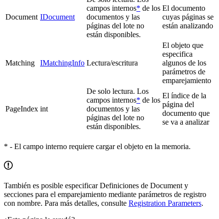
campos internos
*
de los
El documento
Document
IDocument
documentos y las
cuyas páginas se
páginas del lote no
están analizando
están disponibles.
El objeto que
especifica
Matching
IMatchingInfo
Lectura/escritura
algunos de los
parámetros de
emparejamiento
De solo lectura. Los
El índice de la
campos internos
*
de los
página del
PageIndex
int
documentos y las
documento que
páginas del lote no
se va a analizar
están disponibles.
* - El campo interno requiere cargar el objeto en la memoria.
También es posible especificar Definiciones de Document y
secciones para el emparejamiento mediante parámetros de registro
con nombre. Para más detalles, consulte
Registration Parameters
.