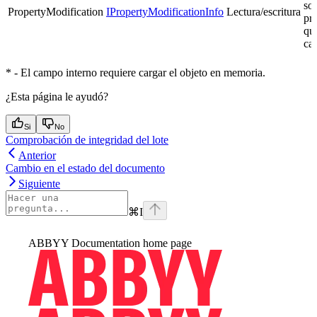
sob
PropertyModification
IPropertyModificationInfo
Lectura/escritura
pr
que
ca
* - El campo interno requiere cargar el objeto en memoria.
¿Esta página le ayudó?
Si
No
Comprobación de integridad del lote
Anterior
Cambio en el estado del documento
Siguiente
⌘
I
ABBYY Documentation
home page