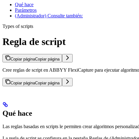
Qué hace
Parámetros
(Administrador) Consulte también:
Types of scripts
Regla de script
Copiar página
Copiar página
Cree reglas de script en ABBYY FlexiCapture para ejecutar algoritmo
Copiar página
Copiar página
Qué hace
Las reglas basadas en scripts le permiten crear algoritmos personaliz
La regla de script se configura en la pestaña Reglas de
(Administrado