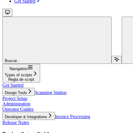
Get Started
Buscar...
Navigation
Types of scripts
Regla de script
Get Started
Scanning Station
Design Tools
Project Setup
Administration
Operator Guides
Invoice Processing
Developer & Integrations
Release Notes