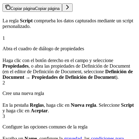
Copiar página
Copiar página
La regla
Script
comprueba los datos capturados mediante un script
personalizado.
1
Abra el cuadro de diálogo de propiedades
Haga clic con el botón derecho en el campo y seleccione
Propiedades
, o abra las propiedades de Definición de Document
(en el editor de Definición de Document, seleccione
Definición de
Document → Propiedades de Definición de Document
).
2
Cree una nueva regla
En la pestaña
Reglas
, haga clic en
Nueva regla
. Seleccione
Script
y haga clic en
Aceptar
.
3
Configure las opciones comunes de la regla
Escriba un
Name
, configure la
gravedad
, las
condiciones para