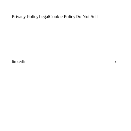
Privacy Policy
Legal
Cookie Policy
Do Not Sell
linkedin
x
Assistant