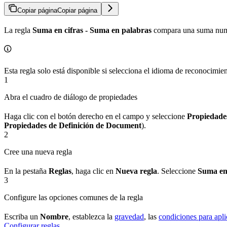
Copiar página
Copiar página
La regla
Suma en cifras - Suma en palabras
compara una suma numér
Esta regla solo está disponible si selecciona el idioma de reconocimi
1
Abra el cuadro de diálogo de propiedades
Haga clic con el botón derecho en el campo y seleccione
Propiedade
Propiedades de Definición de Document
).
2
Cree una nueva regla
En la pestaña
Reglas
, haga clic en
Nueva regla
. Seleccione
Suma en 
3
Configure las opciones comunes de la regla
Escriba un
Nombre
, establezca la
gravedad
, las
condiciones para aplic
Configurar reglas
.