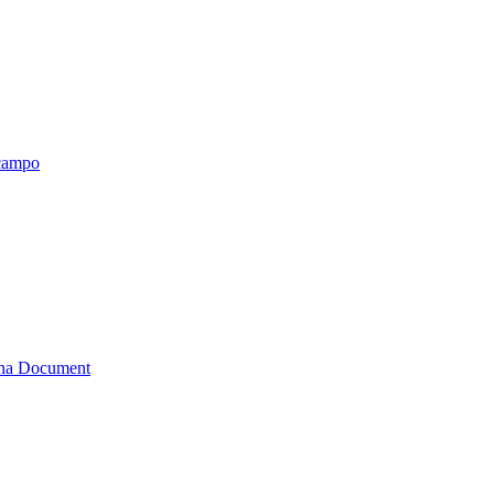
 campo
tana Document