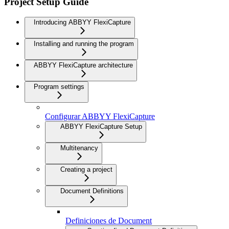
Project Setup Guide
Introducing ABBYY FlexiCapture
Installing and running the program
ABBYY FlexiCapture architecture
Program settings
Configurar ABBYY FlexiCapture
ABBYY FlexiCapture Setup
Multitenancy
Creating a project
Document Definitions
Definiciones de Document