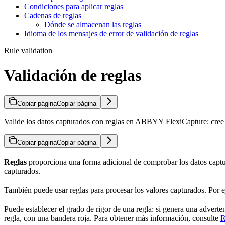
Condiciones para aplicar reglas
Cadenas de reglas
Dónde se almacenan las reglas
Idioma de los mensajes de error de validación de reglas
Rule validation
Validación de reglas
Copiar página
Copiar página
Valide los datos capturados con reglas en ABBYY FlexiCapture: cree y f
Copiar página
Copiar página
Reglas
proporciona una forma adicional de comprobar los datos captura
capturados.
También puede usar reglas para procesar los valores capturados. Por e
Puede establecer el grado de rigor de una regla: si genera una adver
regla, con una bandera roja. Para obtener más información, consulte
R