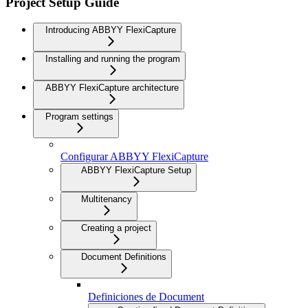
Project Setup Guide
Introducing ABBYY FlexiCapture
Installing and running the program
ABBYY FlexiCapture architecture
Program settings
Configurar ABBYY FlexiCapture
ABBYY FlexiCapture Setup
Multitenancy
Creating a project
Document Definitions
Definiciones de Document