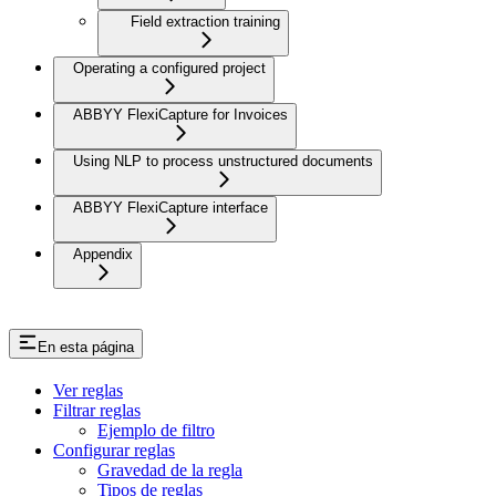
Field extraction training
Operating a configured project
ABBYY FlexiCapture for Invoices
Using NLP to process unstructured documents
ABBYY FlexiCapture interface
Appendix
En esta página
Ver reglas
Filtrar reglas
Ejemplo de filtro
Configurar reglas
Gravedad de la regla
Tipos de reglas