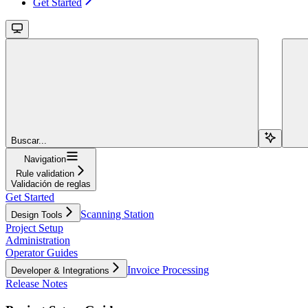
Get Started
Buscar...
Navigation
Rule validation
Validación de reglas
Get Started
Scanning Station
Design Tools
Project Setup
Administration
Operator Guides
Invoice Processing
Developer & Integrations
Release Notes