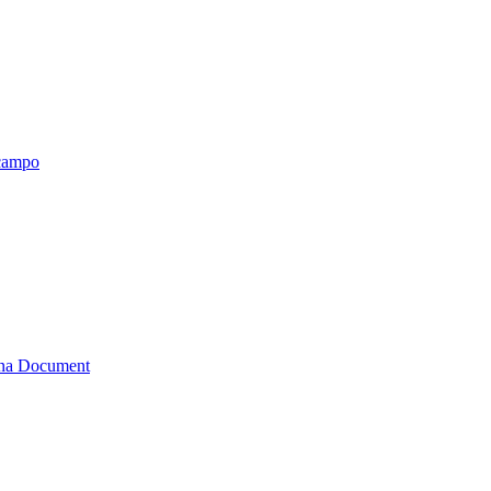
 campo
tana Document