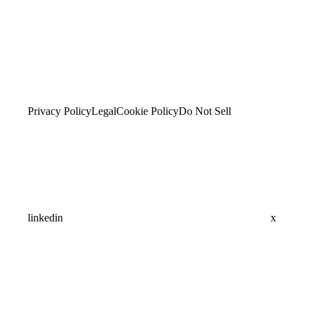
Privacy Policy
Legal
Cookie Policy
Do Not Sell
linkedin
x