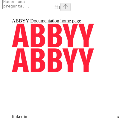
⌘
I
ABBYY Documentation
home page
linkedin
x