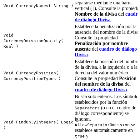
separarse mediante una barra
Void CurrencyNames( String )
vertical (
). Consulte la propieda
|
Nombre de la divisa
del
cuadr
de diálogo Divisa
.
Establece la penalización por la
ausencia del nombre de la divisa.
Void
Consulte la propiedad
CurrencyOmissionQuality(
Penalización por nombre
Real )
ausente
del
cuadro de diálogo
Divisa
.
Establece la posición del nombre
de la divisa, a la izquierda o a la
derecha del valor numérico.
Void CurrencyPosition(
Consulte la propiedad
Posición
CurrencyPositionTypes )
del nombre de la divisa
del
cuadro de diálogo Divisa
.
Busca solo enteros. Los símbolo
establecidos por la función
(o en el cuadro de
Separators
diálogo correspondiente) se
ignoran.
Void FindOnlyIntegers( Logic
se
AllowSeparatorOmission
)
establece automáticamente en
y
true