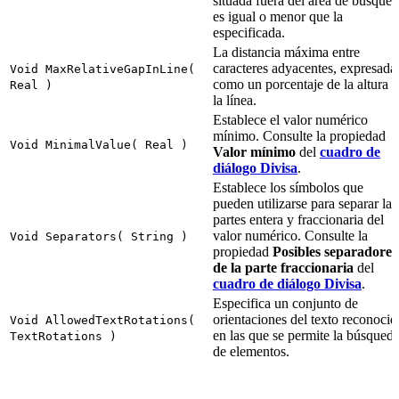
situada fuera del área de búsque
es igual o menor que la
especificada.
La distancia máxima entre
caracteres adyacentes, expresada
Void MaxRelativeGapInLine(
como un porcentaje de la altura 
Real )
la línea.
Establece el valor numérico
mínimo. Consulte la propiedad
Void MinimalValue( Real )
Valor mínimo
del
cuadro de
diálogo Divisa
.
Establece los símbolos que
pueden utilizarse para separar las
partes entera y fraccionaria del
valor numérico. Consulte la
Void Separators( String )
propiedad
Posibles separadores
de la parte fraccionaria
del
cuadro de diálogo Divisa
.
Especifica un conjunto de
orientaciones del texto reconocid
Void AllowedTextRotations(
en las que se permite la búsqued
TextRotations )
de elementos.