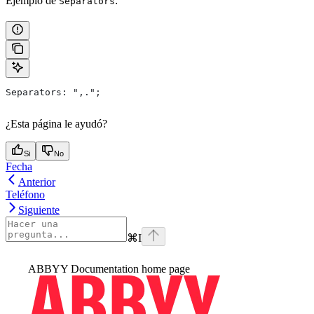
Ejemplo de
:
Separators
Separators: ",.";
¿Esta página le ayudó?
Si
No
Fecha
Anterior
Teléfono
Siguiente
⌘
I
ABBYY Documentation
home page