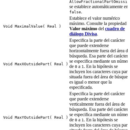
AllowFractionalPartOmissio
se establece automáticamente en
.
false
Establece el valor numérico
máximo. Consulte la propiedad
Void MaximalValue( Real )
Valor máximo
del
cuadro de
diálogo Divisa
.
Especifica la parte del carácter
que puede extenderse
horizontalmente fuera del área de
búsqueda. Esa parte del carácter
se especifica mediante un númer
Void MaxXOutsidePart( Real )
de
a
. En la hipótesis se
0
1
incluyen los caracteres cuya part
situada fuera del área de búsque
es igual o menor que la
especificada.
Especifica la parte del carácter
que puede extenderse
verticalmente fuera del área de
búsqueda. Esa parte del carácter
se especifica mediante un númer
Void MaxYOutsidePart( Real )
de
a
. En la hipótesis se
0
1
incluyen los caracteres cuya part