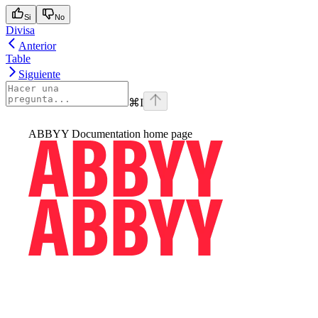
Si
No
Divisa
Anterior
Table
Siguiente
⌘
I
ABBYY Documentation
home page