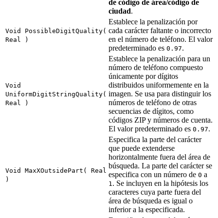
de código de área/código de
ciudad
.
Establece la penalización por
cada carácter faltante o incorrecto
Void PossibleDigitQuality(
en el número de teléfono. El valor
Real )
predeterminado es
.
0.97
Establece la penalización para un
número de teléfono compuesto
únicamente por dígitos
distribuidos uniformemente en la
Void
imagen. Se usa para distinguir los
UniformDigitStringQuality(
números de teléfono de otras
Real )
secuencias de dígitos, como
códigos ZIP y números de cuenta.
El valor predeterminado es
.
0.97
Especifica la parte del carácter
que puede extenderse
horizontalmente fuera del área de
búsqueda. La parte del carácter se
Void MaxXOutsidePart( Real
especifica con un número de
a
0
)
. Se incluyen en la hipótesis los
1
caracteres cuya parte fuera del
área de búsqueda es igual o
inferior a la especificada.