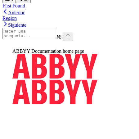
Si
No
First Found
Anterior
Region
Siguiente
⌘
I
ABBYY Documentation
home page