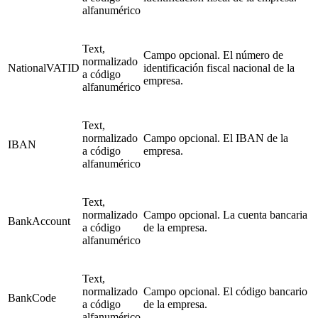
alfanumérico
Text,
Campo opcional. El número de
normalizado
NationalVATID
identificación fiscal nacional de la
a código
empresa.
alfanumérico
Text,
normalizado
Campo opcional. El IBAN de la
IBAN
a código
empresa.
alfanumérico
Text,
normalizado
Campo opcional. La cuenta bancaria
BankAccount
a código
de la empresa.
alfanumérico
Text,
normalizado
Campo opcional. El código bancario
BankCode
a código
de la empresa.
alfanumérico