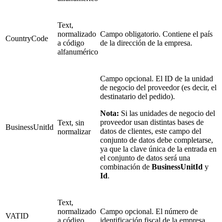
Text,
normalizado
Campo obligatorio. Contiene el país
CountryCode
a código
de la dirección de la empresa.
alfanumérico
Campo opcional. El ID de la unidad
de negocio del proveedor (es decir, el
destinatario del pedido).
Nota:
Si las unidades de negocio del
proveedor usan distintas bases de
Text, sin
BusinessUnitId
datos de clientes, este campo del
normalizar
conjunto de datos debe completarse,
ya que la clave única de la entrada en
el conjunto de datos será una
combinación de
BusinessUnitId
y
Id
.
Text,
normalizado
Campo opcional. El número de
VATID
a código
identificación fiscal de la empresa.