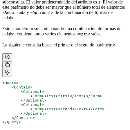
subconsulta. El valor predeterminado del atributo es
. El valor de
1
este parámetro no debe ser mayor que el número total de elementos
y
de la combinación de formas de
<Required>
<Optional>
palabra.
Este parámetro resulta útil cuando una combinación de formas de
palabra contiene uno o varios elementos
.
<Optional>
La siguiente consulta busca el primer o el segundo parámetro:
<
Query
>
    <
Contain
>
        <
Optional
>
            <
Form
><
Text
>
first
</
Text
></
Form
>
        </
Optional
>
        <
Optional
>
            <
Form
><
Text
>
second
</
Text
></
Form
>
        </
Optional
>
    </
Contain
>
</
Query
>