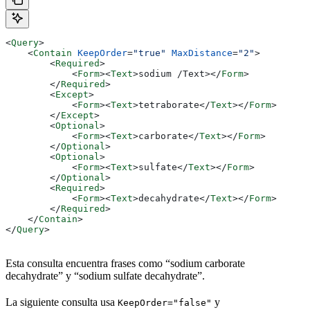
<
Query
>
    <
Contain
 KeepOrder
=
"true"
 MaxDistance
=
"2"
>
        <
Required
>
            <
Form
><
Text
>
sodium /Text>
</
Form
>
        </
Required
>
        <
Except
>
            <
Form
><
Text
>
tetraborate
</
Text
></
Form
>
        </
Except
>
        <
Optional
>
            <
Form
><
Text
>
carborate
</
Text
></
Form
>
        </
Optional
>
        <
Optional
>
            <
Form
><
Text
>
sulfate
</
Text
></
Form
>
        </
Optional
>
        <
Required
>
            <
Form
><
Text
>
decahydrate
</
Text
></
Form
>
        </
Required
>
    </
Contain
>
</
Query
>
Esta consulta encuentra frases como “sodium carborate
decahydrate” y “sodium sulfate decahydrate”.
La siguiente consulta usa
y
KeepOrder="false"