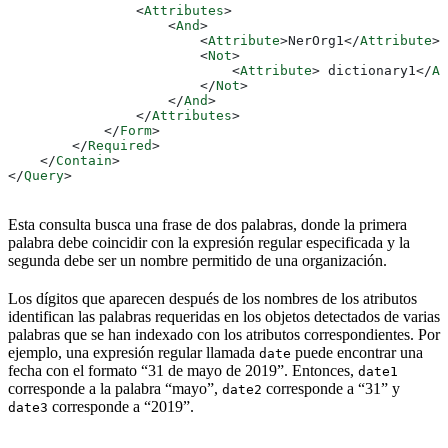
                <
Attributes
>
                    <
And
>
                        <
Attribute
>
NerOrg1
</
Attribute
>
                        <
Not
>
                            <
Attribute
>
 dictionary1
</
At
                        </
Not
>
                    </
And
>
                </
Attributes
>
            </
Form
>
        </
Required
>
    </
Contain
>
</
Query
>
Esta consulta busca una frase de dos palabras, donde la primera
palabra debe coincidir con la expresión regular especificada y la
segunda debe ser un nombre permitido de una organización.
Los dígitos que aparecen después de los nombres de los atributos
identifican las palabras requeridas en los objetos detectados de varias
palabras que se han indexado con los atributos correspondientes. Por
ejemplo, una expresión regular llamada
puede encontrar una
date
fecha con el formato “31 de mayo de 2019”. Entonces,
date1
corresponde a la palabra “mayo”,
corresponde a “31” y
date2
corresponde a “2019”.
date3