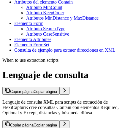
Atributos del elemento Contain
Atributo MinCount
Atributo KeepOrder
Atributos MinDistance y MaxDistance
Elemento Form
Atributo SearchType
Atributo CaseSensitive
Elemento Attributes
Elemento FormSet
Consulta de ejemplo para extraer direcciones en XML
When to use extraction scripts
Lenguaje de consulta
Copiar página
Copiar página
Lenguaje de consulta XML para scripts de extracción de
FlexiCapture: cree consultas Contain con elementos Required,
Optional y Except, distancias y búsqueda difusa.
Copiar página
Copiar página