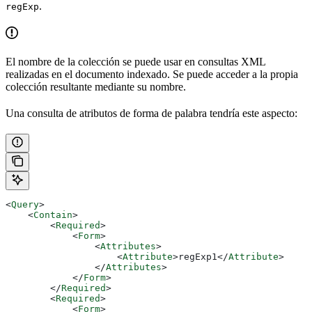
.
regExp
El nombre de la colección se puede usar en consultas XML
realizadas en el documento indexado. Se puede acceder a la propia
colección resultante mediante su nombre.
Una consulta de atributos de forma de palabra tendría este aspecto:
<
Query
>
    <
Contain
>
        <
Required
>
            <
Form
>
                <
Attributes
>
                    <
Attribute
>
regExp1
</
Attribute
>
                </
Attributes
>
            </
Form
>
        </
Required
>
        <
Required
>
            <
Form
>