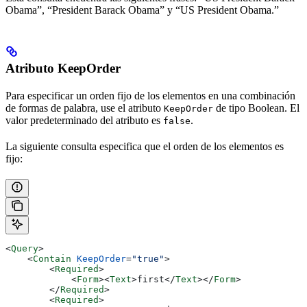
Obama”, “President Barack Obama” y “US President Obama.”
Atributo KeepOrder
Para especificar un orden fijo de los elementos en una combinación
de formas de palabra, use el atributo
de tipo Boolean. El
KeepOrder
valor predeterminado del atributo es
.
false
La siguiente consulta especifica que el orden de los elementos es
fijo:
<
Query
>
    <
Contain
 KeepOrder
=
"true"
>
        <
Required
>
            <
Form
><
Text
>
first
</
Text
></
Form
>
        </
Required
>
        <
Required
>