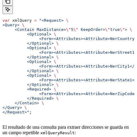
var
 xmlQuery
 =
 "<Request> 
\
<Query> 
\
     <Contain MaxDistance=
\"
5
\"
 KeepOrder=
\"
true
\"
> 
\
          <Optional> 
\
               <Form><Attributes><Attribute>NerCountry1
          </Optional> 
\
          <Optional> 
\
               <Form><Attributes><Attribute>NerStreet1<
          </Optional> 
\
          <Optional> 
\
               <Form><Attributes><Attribute>NerCity1</A
          </Optional> 
\
          <Optional> 
\
               <Form><Attributes><Attribute>NerState1</
          </Optional> 
\
          <Required> 
\
               <Form><Attributes><Attribute>NerZipCode1
          </Required> 
\
     </Contain> 
\
</Query> 
\
</Request>"
;
El resultado de una consulta para extraer direcciones se guarda en
un campo repetible
:
xmlQueryResult