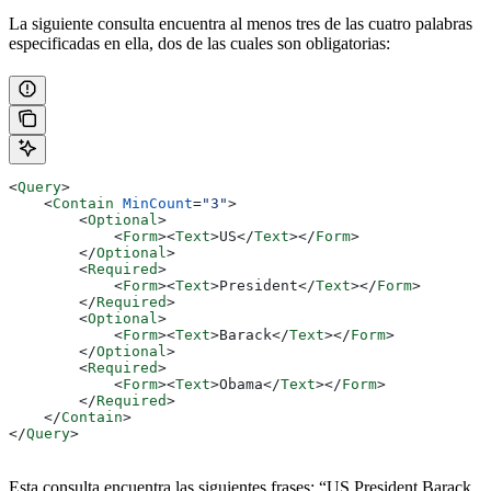
La siguiente consulta encuentra al menos tres de las cuatro palabras
especificadas en ella, dos de las cuales son obligatorias:
<
Query
>
    <
Contain
 MinCount
=
"3"
>
        <
Optional
>
            <
Form
><
Text
>
US
</
Text
></
Form
>
        </
Optional
>
        <
Required
>
            <
Form
><
Text
>
President
</
Text
></
Form
>
        </
Required
>
        <
Optional
>
            <
Form
><
Text
>
Barack
</
Text
></
Form
>
        </
Optional
>
        <
Required
>
            <
Form
><
Text
>
Obama
</
Text
></
Form
>
        </
Required
>
    </
Contain
>
</
Query
>
Esta consulta encuentra las siguientes frases: “US President Barack