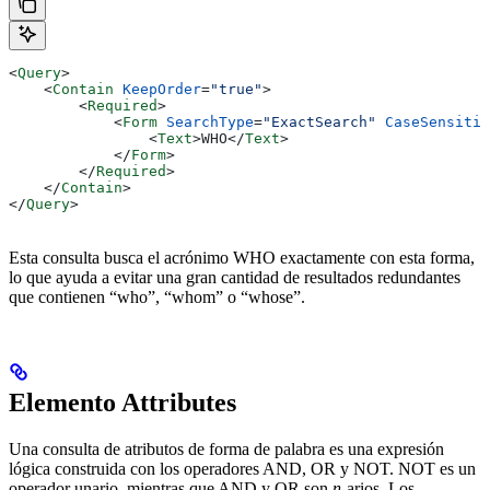
<
Query
>
    <
Contain
 KeepOrder
=
"true"
>
        <
Required
>
            <
Form
 SearchType
=
"ExactSearch"
 CaseSensitiv
                <
Text
>
WHO
</
Text
>
            </
Form
>
        </
Required
>
    </
Contain
>
</
Query
>
Esta consulta busca el acrónimo WHO exactamente con esta forma,
lo que ayuda a evitar una gran cantidad de resultados redundantes
que contienen “who”, “whom” o “whose”.
Elemento Attributes
Una consulta de atributos de forma de palabra es una expresión
lógica construida con los operadores AND, OR y NOT. NOT es un
operador unario, mientras que AND y OR son
n
-arios. Los