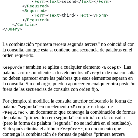
            <
Form
><
Text
>
second
</
Text
></
Form
>
        </
Required
>
        <
Required
>
            <
Form
><
Text
>
third
</
Text
></
Form
>
        </
Required
>
    </
Contain
>
</
Query
>
La combinación “primera tercera segunda tercera” no coincidirá con
la consulta, aunque esta sí contiene una secuencia de palabras en el
orden requerido.
también se aplica a cualquier elemento
. Las
KeepOrder
<Except>
palabras correspondientes a los elementos
de una consulta
<Except>
no deben aparecer entre las palabras que esos elementos separan en
la consulta. Sin embargo, pueden aparecer en cualquier otra posición
fuera de las secuencias de consulta con orden fijo.
Por ejemplo, si modifica la consulta anterior colocando la forma de
palabra “segunda” en un elemento
en lugar de
<Except>
, un documento que contenga la combinación de formas
<Required>
de palabra “primera tercera segunda” coincidirá con la consulta
(pero la forma de palabra “segunda” no se incluirá en el resultado).
Si después elimina el atributo
, un documento que
KeepOrder
contenga la combinación de formas de palabra “primera tercera