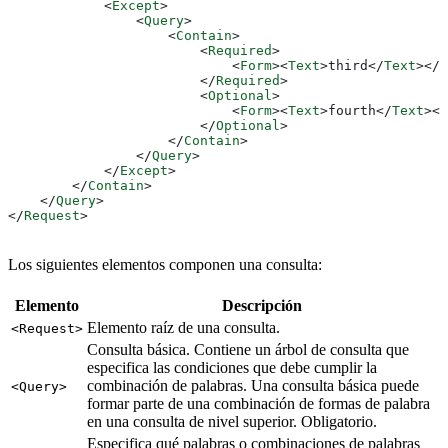
            <
Except
>
                <
Query
>
                    <
Contain
>
                        <
Required
>
                            <
Form
><
Text
>
third
</
Text
></
F
                        </
Required
>
                        <
Optional
>
                            <
Form
><
Text
>
fourth
</
Text
></
                        </
Optional
>
                    </
Contain
>
                </
Query
>
            </
Except
>
        </
Contain
>
    </
Query
>
</
Request
>
Los siguientes elementos componen una consulta:
Elemento
Descripción
Elemento raíz de una consulta.
<Request>
Consulta básica. Contiene un árbol de consulta que
especifica las condiciones que debe cumplir la
combinación de palabras. Una consulta básica puede
<Query>
formar parte de una combinación de formas de palabra
en una consulta de nivel superior. Obligatorio.
Especifica qué palabras o combinaciones de palabras