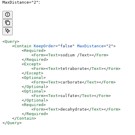
:
MaxDistance="2"
<
Query
>
    <
Contain
 KeepOrder
=
"false"
 MaxDistance
=
"2"
>
        <
Required
>
            <
Form
><
Text
>
sodium /Text>
</
Form
>
        </
Required
>
        <
Except
>
            <
Form
><
Text
>
tetraborate
</
Text
></
Form
>
        </
Except
>
        <
Optional
>
            <
Form
><
Text
>
carborate
</
Text
></
Form
>
        </
Optional
>
        <
Optional
>
            <
Form
><
Text
>
sulfate
</
Text
></
Form
>
        </
Optional
>
        <
Required
>
            <
Form
><
Text
>
decahydrate
</
Text
></
Form
>
        </
Required
>
    </
Contain
>
</
Query
>