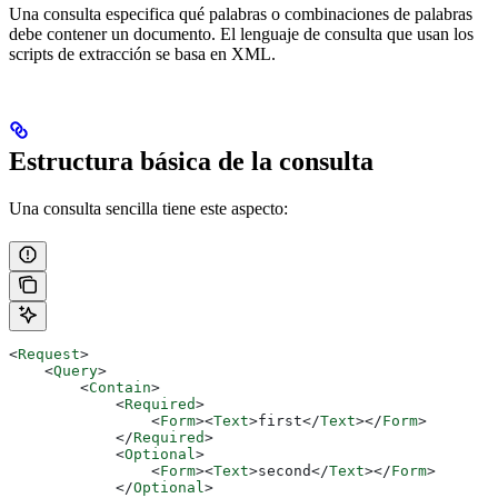
Una consulta especifica qué palabras o combinaciones de palabras
debe contener un documento. El lenguaje de consulta que usan los
scripts de extracción se basa en XML.
Estructura básica de la consulta
Una consulta sencilla tiene este aspecto:
<
Request
>
    <
Query
>
        <
Contain
>
            <
Required
>
                <
Form
><
Text
>
first
</
Text
></
Form
>
            </
Required
>
            <
Optional
>
                <
Form
><
Text
>
second
</
Text
></
Form
>
            </
Optional
>