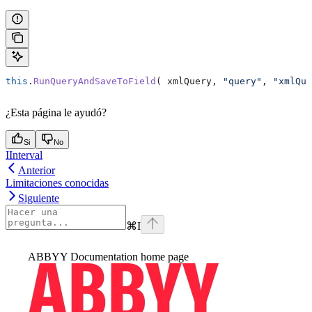
this
.
RunQueryAndSaveToField
( 
xmlQuery
, 
"query"
, 
"xmlQue
¿Esta página le ayudó?
Si
No
IInterval
Anterior
Limitaciones conocidas
Siguiente
⌘
I
ABBYY Documentation
home page