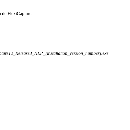
n de FlexiCapture.
ure12_Release3_NLP_[installation_version_number].exe