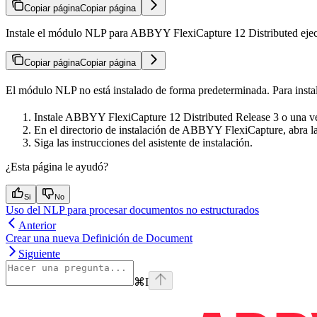
Copiar página
Copiar página
Instale el módulo NLP para ABBYY FlexiCapture 12 Distributed ejecuta
Copiar página
Copiar página
El módulo NLP no está instalado de forma predeterminada. Para instala
Instale ABBYY FlexiCapture 12 Distributed Release 3 o una ver
En el directorio de instalación de ABBYY FlexiCapture, abra la
Siga las instrucciones del asistente de instalación.
¿Esta página le ayudó?
Si
No
Uso del NLP para procesar documentos no estructurados
Anterior
Crear una nueva Definición de Document
Siguiente
⌘
I