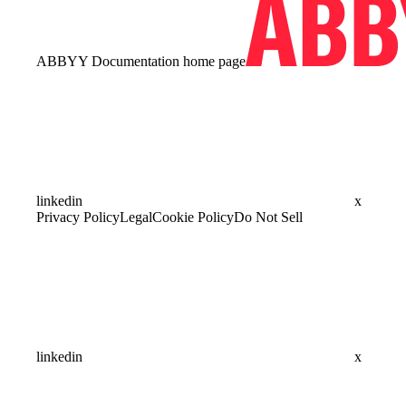
ABBYY Documentation
home page
linkedin
x
Privacy Policy
Legal
Cookie Policy
Do Not Sell
linkedin
x