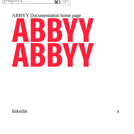
⌘
I
ABBYY Documentation
home page
linkedin
x