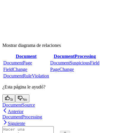
Mostrar diagrama de relaciones
Document
DocumentProcessing
DocumentPage
DocumentSuspiciousField
FieldChange
PageChange
DocumentRuleViolation
¿Esta página le ayudó?
Si
No
DocumentSource
Anterior
DocumentProcessing
Siguiente