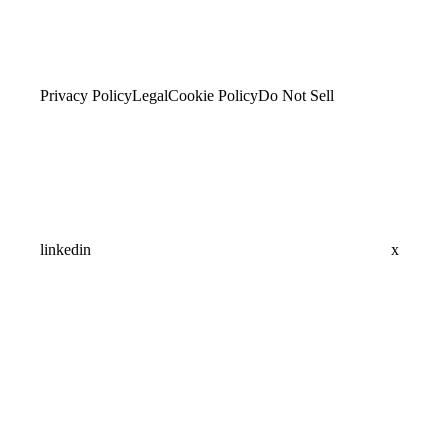
Privacy Policy
Legal
Cookie Policy
Do Not Sell
linkedin
x