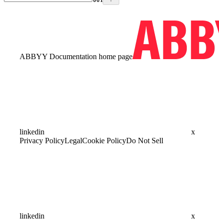
ABBYY Documentation
home page
linkedin
x
Privacy Policy
Legal
Cookie Policy
Do Not Sell
linkedin
x