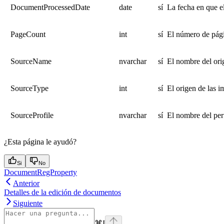
DocumentProcessedDate
date
sí
La fecha en que e
PageCount
int
sí
El número de pág
SourceName
nvarchar
sí
El nombre del ori
SourceType
int
sí
El origen de las 
SourceProfile
nvarchar
sí
El nombre del perf
¿Esta página le ayudó?
Si
No
DocumentRegProperty
Anterior
Detalles de la edición de documentos
Siguiente
⌘
I