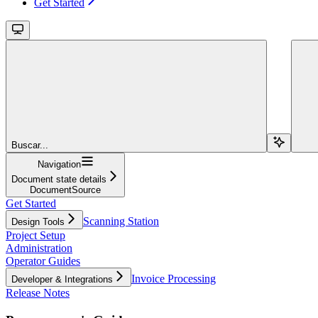
Get Started
Buscar...
Navigation
Document state details
DocumentSource
Get Started
Scanning Station
Design Tools
Project Setup
Administration
Operator Guides
Invoice Processing
Developer & Integrations
Release Notes