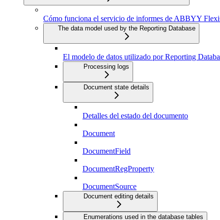
Cómo funciona el servicio de informes de ABBYY Flexi
The data model used by the Reporting Database
El modelo de datos utilizado por Reporting Databa
Processing logs
Document state details
Detalles del estado del documento
Document
DocumentField
DocumentRegProperty
DocumentSource
Document editing details
Enumerations used in the database tables