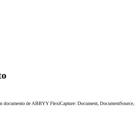
to
o de un documento de ABBYY FlexiCapture: Document, DocumentSource