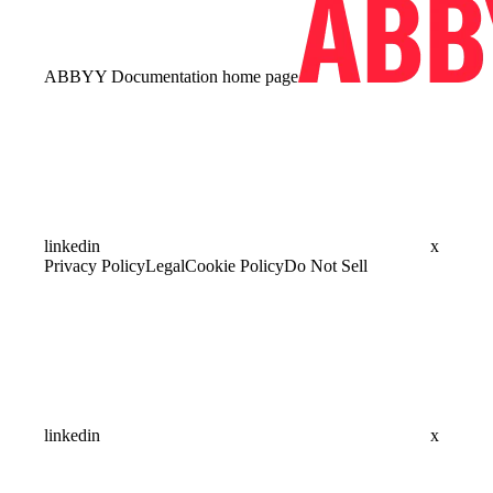
ABBYY Documentation
home page
linkedin
x
Privacy Policy
Legal
Cookie Policy
Do Not Sell
linkedin
x