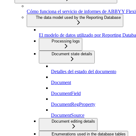
Cómo funciona el servicio de informes de ABBYY Flexi
The data model used by the Reporting Database
El modelo de datos utilizado por Reporting Databa
Processing logs
Document state details
Detalles del estado del documento
Document
DocumentField
DocumentRegProperty
DocumentSource
Document editing details
Enumerations used in the database tables