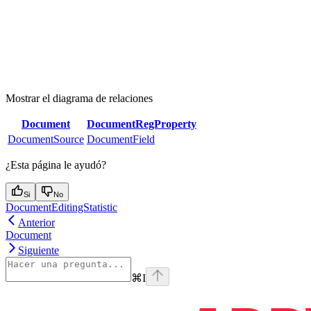
Mostrar el diagrama de relaciones
Document
DocumentRegProperty
DocumentSource
DocumentField
¿Esta página le ayudó?
Si
No
DocumentEditingStatistic
Anterior
Document
Siguiente
⌘
I