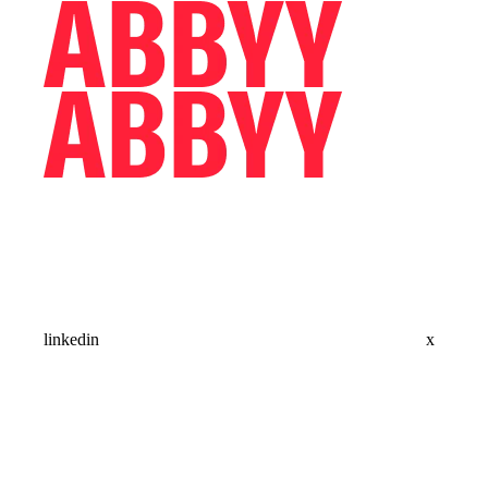
linkedin
x