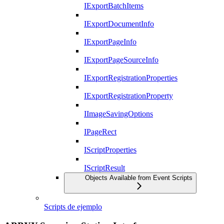
IExportBatchItems
IExportDocumentInfo
IExportPageInfo
IExportPageSourceInfo
IExportRegistrationProperties
IExportRegistrationProperty
IImageSavingOptions
IPageRect
IScriptProperties
IScriptResult
Objects Available from Event Scripts
Scripts de ejemplo