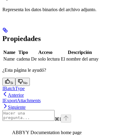
Representa los datos binarios del archivo adjunto.
Propiedades
Name
Tipo
Acceso
Descripción
Name
cadena
De solo lectura
El nombre del array
¿Esta página le ayudó?
Si
No
IBatchType
Anterior
IExportAttachments
Siguiente
⌘
I
ABBYY Documentation
home page