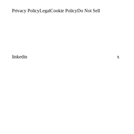
Privacy Policy
Legal
Cookie Policy
Do Not Sell
linkedin
x
Assistant